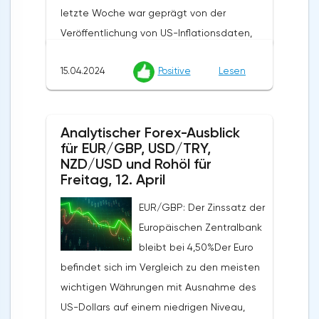
letzte Woche war geprägt von der
Veröffentlichung von US-Inflationsdaten,
die zu einer Stärkung des US-Dollars auf
15.04.2024
Positive
Lesen
dem Markt beitrugen. Der US-
Verbraucherpreisindex stieg im März
monatlich um 0,4% und übertraf damit die
Analytischer Forex-Ausblick
Erwartungen der Analysten von 0,3% und
für EUR/GBP, USD/TRY,
der jährliche Index lag bei 3,5%, ebenfalls
NZD/USD und Rohöl für
über den prognostizierten 3,4%. Der
Freitag, 12. April
Erzeugerpreisindex stieg gegenüber dem
EUR/GBP: Der Zinssatz der
Vorjahr um 2,1% von den vorherigen 1,6%,
Europäischen Zentralbank
obwohl Analysten einen Anstieg auf 2,2%
bleibt bei 4,50%Der Euro
erwartet hatten, während der monatliche
befindet sich im Vergleich zu den meisten
Index von 0,6% auf 0,2% zurückging und die
wichtigen Währungen mit Ausnahme des
Prognosen von 0,3% übertraf. Die zugrunde
US-Dollars auf einem niedrigen Niveau,
liegende Inflationsrate stieg von 2,1% auf