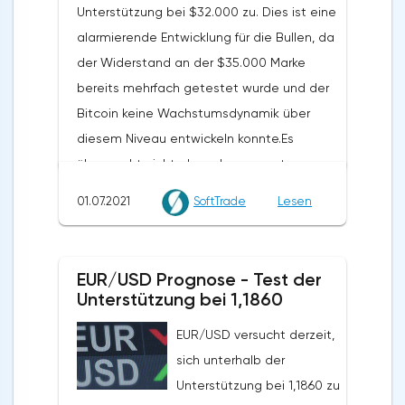
Unterstützung bei $32.000 zu. Dies ist eine
alarmierende Entwicklung für die Bullen, da
der Widerstand an der $35.000 Marke
bereits mehrfach getestet wurde und der
Bitcoin keine Wachstumsdynamik über
diesem Niveau entwickeln konnte.Es
überrascht nicht, dass der gesamte
Kryptomarkt unter Druck geriet, nachdem
01.07.2021
SoftTrade
Lesen
Bitcoin unter $35.000 gefallen war.
Ethereum stieß auf Widerstand bei den 20
EMAs bei $2.270 und rollte zurück auf
EUR/USD Prognose - Test der
$2.150. Dogecoin ist unter ein wichtiges
Unterstützung bei 1,1860
Unterstützungsniveau bei $0,25 gefallen
EUR/USD versucht derzeit,
und versucht, sich unter $0,24 zu
sich unterhalb der
konsolidieren. XRP hat ebenfalls an
Unterstützung bei 1,1860 zu
Schwung nach unten gewonnen und testet