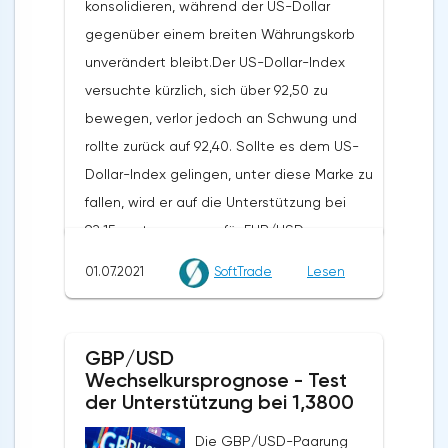
konsolidieren, während der US-Dollar
die $0,66 Marke.Gestern schrieb ich, dass
gegenüber einem breiten Währungskorb
Bitcoin zusätzliche
unverändert bleibt.Der US-Dollar-Index
Wachstumskatalysatoren benötigt, um sich
versuchte kürzlich, sich über 92,50 zu
über die $35.000-Marke zu bewegen. Zum
bewegen, verlor jedoch an Schwung und
jetzigen Zeitpunkt sieht es so aus, als ob
rollte zurück auf 92,40. Sollte es dem US-
der Weg des geringsten Widerstandes
Dollar-Index gelingen, unter diese Marke zu
nach unten führt, so dass Bitcoin eine gute
fallen, wird er auf die Unterstützung bei
Chance hat, ein Momentum nach unten zu
92,15 zusteuern, was für EUR/USD
bekommen, selbst wenn keine zusätzlichen
zinsbullisch wäre.Heute werden sich
Abwärtskatalysatoren auftauchen. Bitcoin
01.07.2021
SoftTrade
Lesen
Devisenhändler auf die US-
Technische Analyse und Prognose.
Arbeitsmarktdaten konzentrieren. Es wird
Unterstützungs- und
erwartet, dass die Erstanträge auf
Widerstandsniveaus Bitcoin stieß bei
GBP/USD
Arbeitslosenunterstützung von 411.000 auf
Wechselkursprognose - Test
$35.000 auf starken Widerstand und zog
390.000 sinken werden, während die
der Unterstützung bei 1,3800
sich zurück. Bitcoin befindet sich derzeit in
Anträge auf Weiterbeschäftigung von 3,39
einem Bereich zwischen der Unterstützung
Die GBP/USD-Paarung