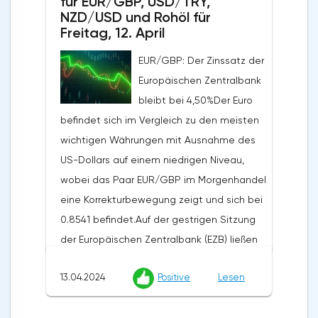
für EUR/GBP, USD/TRY,
der jährliche Index lag bei 3,5%, ebenfalls
NZD/USD und Rohöl für
über den prognostizierten 3,4%. Der
Freitag, 12. April
Erzeugerpreisindex stieg gegenüber dem
EUR/GBP: Der Zinssatz der
Vorjahr um 2,1% von den vorherigen 1,6%,
Europäischen Zentralbank
obwohl Analysten einen Anstieg auf 2,2%
bleibt bei 4,50%Der Euro
erwartet hatten, während der monatliche
befindet sich im Vergleich zu den meisten
Index von 0,6% auf 0,2% zurückging und die
wichtigen Währungen mit Ausnahme des
Prognosen von 0,3% übertraf. Die zugrunde
US-Dollars auf einem niedrigen Niveau,
liegende Inflationsrate stieg von 2,1% auf
wobei das Paar EUR/GBP im Morgenhandel
2,4%, während die Prognose bei 2,3% lag.
eine Korrekturbewegung zeigt und sich bei
Diese Daten verstärkten die Zweifel an der
0.8541 befindet.Auf der gestrigen Sitzung
Bereitschaft der Federal Reserve, den
der Europäischen Zentralbank (EZB) ließen
Zinssatz bereits im Juni um 25 Basispunkte
die Beamten die Leitzinsen wie erwartet
zu senken.Die australische Wirtschaft
13.04.2024
Positive
Lesen
unverändert (Leitzins 4,50%, Marginsatz
zeigte ebenfalls schwache Ergebnisse: Die
4,75%, Einlagensatz 4,00%) und äußerten
Anzahl der erteilten Baugenehmigungen