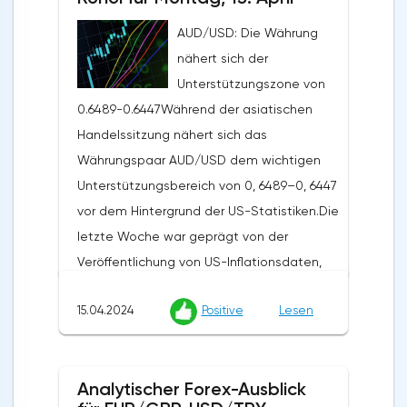
AUD/USD: Die Währung
nähert sich der
Unterstützungszone von
0.6489-0.6447Während der asiatischen
Handelssitzung nähert sich das
Währungspaar AUD/USD dem wichtigen
Unterstützungsbereich von 0, 6489–0, 6447
vor dem Hintergrund der US-Statistiken.Die
letzte Woche war geprägt von der
Veröffentlichung von US-Inflationsdaten,
die zu einer Stärkung des US-Dollars auf
15.04.2024
Positive
Lesen
dem Markt beitrugen. Der US-
Verbraucherpreisindex stieg im März
monatlich um 0,4% und übertraf damit die
Analytischer Forex-Ausblick
Erwartungen der Analysten von 0,3% und