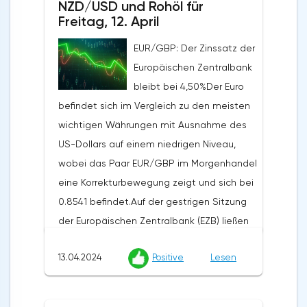
NZD/USD und Rohöl für
über den prognostizierten 3,4%. Der
Freitag, 12. April
Erzeugerpreisindex stieg gegenüber dem
EUR/GBP: Der Zinssatz der
Vorjahr um 2,1% von den vorherigen 1,6%,
Europäischen Zentralbank
obwohl Analysten einen Anstieg auf 2,2%
bleibt bei 4,50%Der Euro
erwartet hatten, während der monatliche
befindet sich im Vergleich zu den meisten
Index von 0,6% auf 0,2% zurückging und die
wichtigen Währungen mit Ausnahme des
Prognosen von 0,3% übertraf. Die zugrunde
US-Dollars auf einem niedrigen Niveau,
liegende Inflationsrate stieg von 2,1% auf
wobei das Paar EUR/GBP im Morgenhandel
2,4%, während die Prognose bei 2,3% lag.
eine Korrekturbewegung zeigt und sich bei
Diese Daten verstärkten die Zweifel an der
0.8541 befindet.Auf der gestrigen Sitzung
Bereitschaft der Federal Reserve, den
der Europäischen Zentralbank (EZB) ließen
Zinssatz bereits im Juni um 25 Basispunkte
die Beamten die Leitzinsen wie erwartet
zu senken.Die australische Wirtschaft
13.04.2024
Positive
Lesen
unverändert (Leitzins 4,50%, Marginsatz
zeigte ebenfalls schwache Ergebnisse: Die
4,75%, Einlagensatz 4,00%) und äußerten
Anzahl der erteilten Baugenehmigungen
sich bereit, sie zu senken, wenn der
fiel monatlich um 1,9%, was den Prognosen