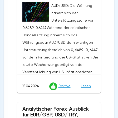
AUD/USD: Die Währung
nähert sich der
Unterstützungszone von
0.6489-0.6447Während der asiatischen
Handelssitzung nähert sich das
Währungspaar AUD/USD dem wichtigen
Unterstützungsbereich von 0, 6489–0, 6447
vor dem Hintergrund der US-Statistiken.Die
letzte Woche war geprägt von der
Veröffentlichung von US-Inflationsdaten,
die zu einer Stärkung des US-Dollars auf
15.04.2024
Positive
Lesen
dem Markt beitrugen. Der US-
Verbraucherpreisindex stieg im März
monatlich um 0,4% und übertraf damit die
Analytischer Forex-Ausblick
Erwartungen der Analysten von 0,3% und
für EUR/GBP, USD/TRY,
der jährliche Index lag bei 3,5%, ebenfalls