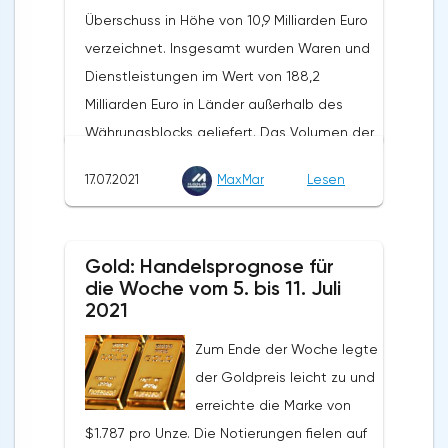
Überschuss in Höhe von 10,9 Milliarden Euro
verzeichnet. Insgesamt wurden Waren und
Dienstleistungen im Wert von 188,2
Milliarden Euro in Länder außerhalb des
Währungsblocks geliefert. Das Volumen der
Exporte stieg in den vergangenen zwölf
17.07.2021
MaxMar
Lesen
Monaten um 31,9 %. Die Importe wurden in
Höhe von 189,7 Milliarden Euro verzeichnet.
Auf Jahressicht stieg ihr Volumen um 35,2%.
Gold: Handelsprognose für
Nach Angaben von Eurostat schlossen die
die Woche vom 5. bis 11. Juli
Länder der Eurozone die fünf Monate des
2021
Jahres 2021 mit einem
Zum Ende der Woche legte
Außenhandelsüberschuss von 79,7 Milliarden
der Goldpreis leicht zu und
Euro ab, was 21% über dem positiven Saldo
erreichte die Marke von
des Vorjahreszeitraums liegt. Die Exporte
$1.787 pro Unze. Die Notierungen fielen auf
beliefen sich im genannten Zeitraum auf