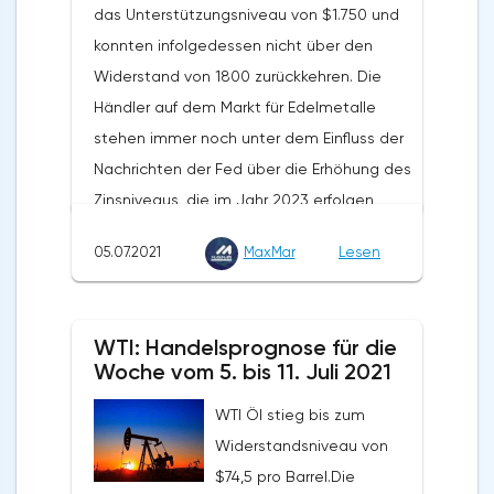
das Unterstützungsniveau von $1.750 und
957,9 Milliarden Euro, ein Plus von 13,3 % im
konnten infolgedessen nicht über den
Jahresvergleich. Das Volumen der Importe
Widerstand von 1800 zurückkehren. Die
stieg um 12,7% und betrug 878,2 Milliarden
Händler auf dem Markt für Edelmetalle
Euro. Der Außenhandelsüberschuss der EU
stehen immer noch unter dem Einfluss der
wurde im Mai dieses Jahres mit 7,9
Nachrichten der Fed über die Erhöhung des
Milliarden Dollar verzeichnet. Im Mai letzten
Zinsniveaus, die im Jahr 2023 erfolgen
Jahres lag dieser Wert bei 6,6 Milliarden
soll.Die Notierungen erholten sich aufgrund
Euro.
05.07.2021
MaxMar
Lesen
einer gewissen Anfälligkeit des Dollars in
der zweiten Wochenhälfte, sogar trotz der
starken Veröffentlichung des NFP. Das
WTI: Handelsprognose für die
langfristige Potenzial von Gold bleibt
Woche vom 5. bis 11. Juli 2021
bestehen, auch trotz des aktuell niedrigen
WTI Öl stieg bis zum
Preisniveaus. Die Staatsausgaben und die
Widerstandsniveau von
globale Verschuldung werden die
$74,5 pro Barrel.Die
Zentralbanken dazu zwingen, die Zinssätze