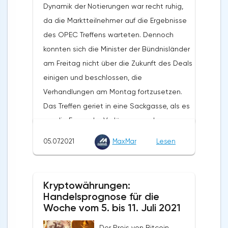
Dynamik der Notierungen war recht ruhig,
so lange wie möglich auf einem
da die Marktteilnehmer auf die Ergebnisse
Mindestniveau zu halten. Der Rückgang des
des OPEC Treffens warteten. Dennoch
Goldpreises sollte als Chance für
konnten sich die Minister der Bündnisländer
langfristige Investoren gesehen werden,
am Freitag nicht über die Zukunft des Deals
ihre Positionen zu erhöhen. Jeder
einigen und beschlossen, die
Preisrückgang wird von langfristigen
Verhandlungen am Montag fortzusetzen.
Investoren, vor allem aus Asien, aufgekauft
Das Treffen geriet in eine Sackgasse, als es
werden. Das wichtigste Argument für Gold
um die Frage der Verlängerung der
ist die Gefahr einer steigenden Inflation. Er
Vereinbarung über die Begrenzung der
geht davon aus, dass die US-Notenbank
05.07.2021
MaxMar
Lesen
Ölproduktion bis Ende 2022 und die
den Druck auf die Verbraucherpreise
Position der VAE in dieser Frage ging. Die
unterschätzt. Außerdem wirken sich
Vertreter der Emirate bestanden darauf,
Haushaltsausgaben und finanzielle
Kryptowährungen:
ihre Basisproduktion, ab der eine
Unterstützungsmaßnahmen für die
Handelsprognose für die
Begrenzung in Betracht gezogen wird, um
Woche vom 5. bis 11. Juli 2021
Bevölkerung direkt auf die Beschleunigung
fast 700.000 Barrel pro Tag zu erhöhen, falls
der Inflation aus. Viele Unternehmen
Der Preis von Bitcoin