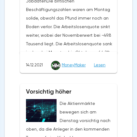
JobdatenDie britischen
Beschäftigungszahlen waren am Montag
solide, obwohl das Pfund immer noch an
Boden verlor. Die Arbeitslosenquote sinkt
weiter, wobei der Novemberwert bei -49.8
Tausend liegt. Die Arbeitslosenquote sank
in den drei Monaten bis Oktober auf 4.2%,
gegenüber 4.3% im Monat zuvor. Das
14.12.2021
MoneyMaker
Lesen
Lohnwachstum lag bei starken 4,9 Prozent.
Bemerkenswert an dem
Beschäftigungsbericht ist, dass die
Vorsichtig höher
Arbeitslosigkeit trotz des Endes des
Die Aktienmärkte
Arbeitsurlaubsprogramms zurückgegangen
bewegen sich am
ist. Dies deutet auf eine anhaltende
Dienstag vorsichtig nach
Erholung des Arbeitsmarktes hin. Dennoch
oben, da die Anleger in den kommenden
ist das Beschäftigungsbild nicht ganz rosig.