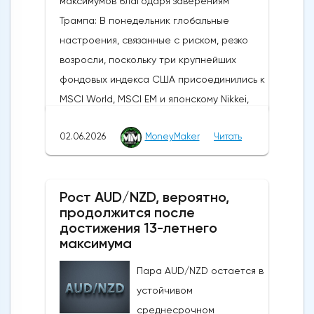
максимумов благодаря заверениям
Трампа: В понедельник глобальные
настроения, связанные с риском, резко
возросли, поскольку три крупнейших
фондовых индекса США присоединились к
MSCI World, MSCI EM и японскому Nikkei,
установив новые исторические рекорды.
02.06.2026
MoneyMaker
Читать
Широкое продвижение вперед
последовало за заявлениями президента
США Дональда Трампа, указывающими на
Рост AUD/NZD, вероятно,
то, что, несмотря на новые военные
продолжится после
обмены в выходные, Вашингтон и Тегеран
достижения 13-летнего
по-прежнему ведут активные
максимума
дипломатические
Пара AUD/NZD остается в
дискуссии.Производственная активность в
устойчивом
США достигла 4-летнего максимума:
среднесрочном