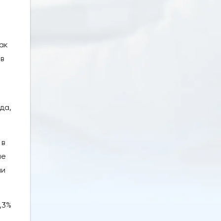
ак
в
да,
 в
ие
ии
,3%