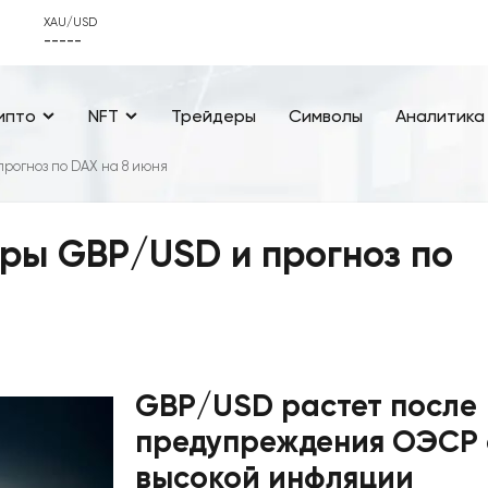
XAU/USD
-----
ипто
NFT
Трейдеры
Символы
Аналитика
рогноз по DAX на 8 июня
ры GBP/USD и прогноз по
GBP/USD растет после
предупреждения ОЭСР 
высокой инфляции