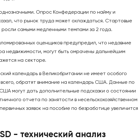
еоднозначными. Опрос Конфедерации по найму и
азал, что рынок труда может охлаждаться. Стартовые
 росли самыми медленными темпами за 2 года.
пломированных оценщиков предупредил, что недавние
ра недвижимости, могут быть омрачены дальнейшим
ажется на секторе.
еский календарь в Великобритании не имеет особого
 всего, обратят внимание на календарь США. Данные по
 США могут дать дополнительные подсказки о состоянии
тничного отчета по занятости в несельскохозяйственном
первичных заявок на пособие по безработице увеличится
SD - технический анализ