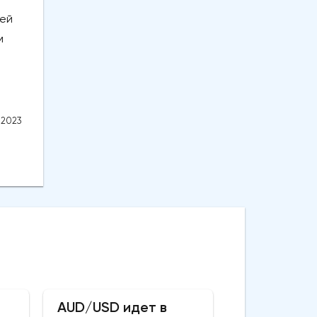
щей
м
.2023
AUD/USD идет в