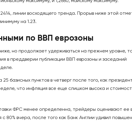
 июньскому максимуму, и 1,2660, майскому максимуму.
,2414, линии восходящего тренда. Прорыв ниже этой отме
инимуму на 1.23.
нными по ВВП еврозоны
ниже, но продолжает удерживаться на прежнем уровне, т
ия в преддверии публикации ВВП еврозоны и заседаний
деле.
 25 базисных пунктов в четверг после того, как президен
неделе, что инфляция все еще слишком высока и стоимост
тавки ФРС менее определенна, трейдеры оценивают ее 
я с 80% вчера, после того как Банк Англии удивил повыше