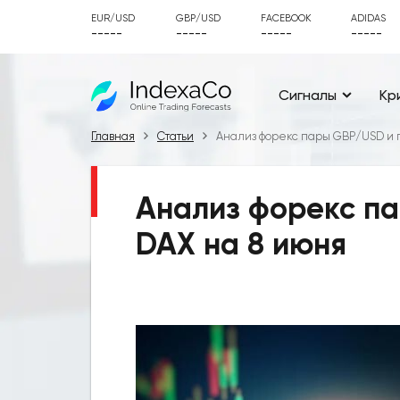
EUR/USD
GBP/USD
FACEBOOK
ADIDAS
-----
-----
-----
-----
Сигналы
Кр
Главная
Статьи
Анализ форекс пары GBP/USD и п
Анализ форекс па
DAX на 8 июня