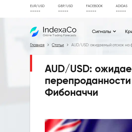
EUR/USD
GBP/USD
FACEBOOK
ADIDAS
-----
-----
-----
-----
Сигналы
Кр
Главная
Статьи
AUD/USD: ожидаемый отскок на
AUD/USD: ожидае
перепроданности
Фибоначчи