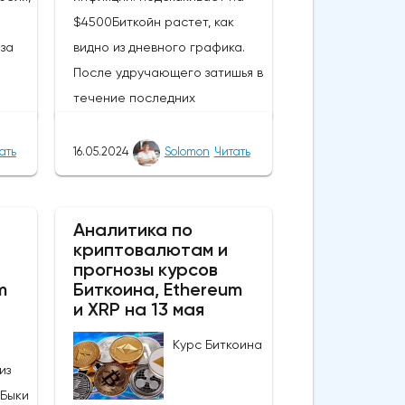
$4500Биткойн растет, как
за
видно из дневного графика.
После удручающего затишья в
течение последних
нескольких недель вчерашние
события вызвали интерес,
ать
16.05.2024
Solomon
Читать
нд
подняли настроения и вернули
нова
капитал в самую ценную
60,
монету в мире. В результате
Аналитика по
криптовалютам и
прорыва курс монеты вырос
прогнозы курсов
вают
более чем на 4000 долларов,
m
Биткоина, Ethereum
.
а цены поднялись выше 66 000
и XRP на 13 мая
оре
долларов. Этот всплеск
Курс Биткоина
по
является массовым для
из
Биткоина и может привести к
 Быки
автра
другим обнадеживающим