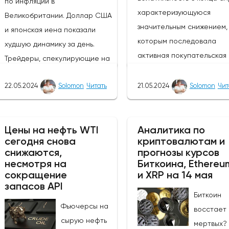
по инфляции в
характеризующуюся
Великобритании. Доллар США
значительным снижением, 
и японская иена показали
которым последовала
худшую динамику за день.
активная покупательская
Трейдеры, спекулирующие на
активность. Тем не менее,
росте курса фунта, могут
покупатели сохраняют
22.05.2024
Solomon
Читать
21.05.2024
Solomon
Чит
извлечь выгоду из ослабления
контроль, и основной тре
этих валют, так как пара
остается бычьим, цена с
GBP/JPY выросла на 0,47%.
направляется к отметке 1
Цены на нефть WTI
Аналитика по
Однако инвесторам следует
сегодня снова
криптовалютам и
поскольку экономические
быть осторожными в
снижаются,
прогнозы курсов
показатели Японии указы
отношении возможных
несмотря на
Биткоина, Ethereu
на ослабление экономики
изменений цен в связи с
сокращение
и XRP на 14 мая
запасов API
Вчера активность в сект
открытием европейского
Биткоин
услуг снизилась на -2,4% 
рынка.Инфляция в
Фьючерсы на
восстает 
сравнению с прошлым
Великобритании снизилась с
сырую нефть
мертвых?
месяцем, в то время как з