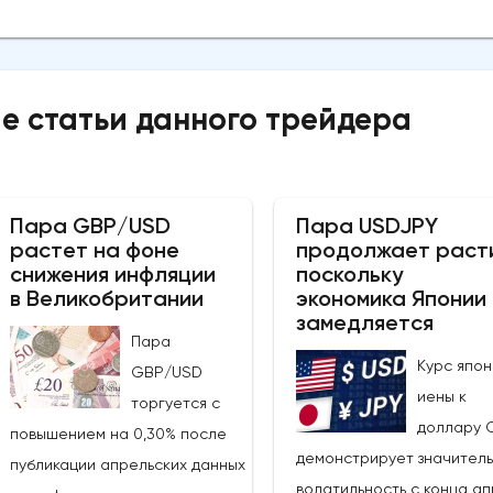
е статьи данного трейдера
Пара GBP/USD
Пара USDJPY
растет на фоне
продолжает раст
снижения инфляции
поскольку
в Великобритании
экономика Японии
замедляется
Пара
Курс япон
GBP/USD
иены к
торгуется с
доллару 
повышением на 0,30% после
демонстрирует значител
публикации апрельских данных
волатильность с конца ап