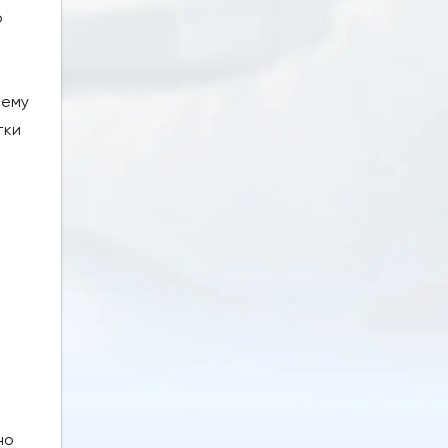
о
шему
тки
но