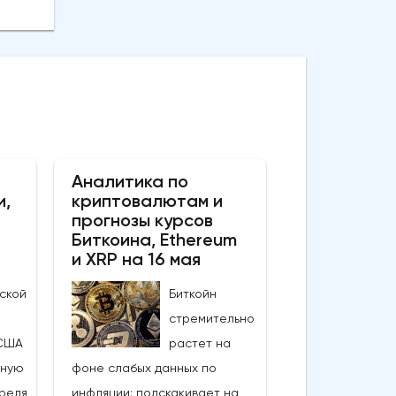
Аналитика по
и,
криптовалютам и
прогнозы курсов
Биткоина, Ethereum
и XRP на 16 мая
ской
Биткойн
стремительно
США
растет на
ьную
фоне слабых данных по
реля,
инфляции: подскакивает на