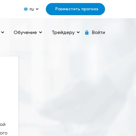
ru
Разместить прогноз
Обучение
Трейдеру
Войти
вой
ого