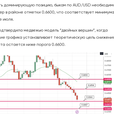
ить доминирующую позицию, быкам по AUD/USD необходим
р в районе отметки 0.6600, что соответствует минимума
е июля.
одтвердила медвежью модель “двойных вершин”, когда
ние графика устанавливает теоретическую цель снижени
юта остается ниже порога 0.6600.