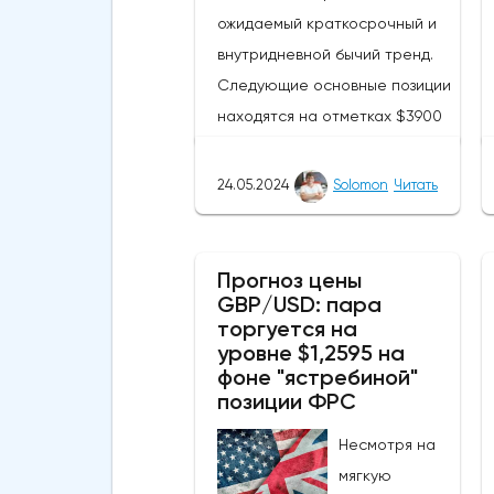
ожидаемый краткосрочный и
внутридневной бычий тренд.
Следующие основные позиции
находятся на отметках $3900
и $4097 соответственно.
Похоже, что криптовалюта
24.05.2024
Solomon
Читать
находится недалеко от уровня
сопротивления в $4000. ETH
смог подняться выше своей
Прогноз цены
GBP/USD: пара
50-дневной скользящей
торгуется на
средней из-за недавних
уровне $1,2595 на
бычьих колебаний, которые
фоне "ястребиной"
могут развеять опасения
позиции ФРС
инвесторов по поводу
Несмотря на
направления движения
мягкую
криптовалюты.Курс супер-