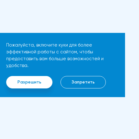
индексу цен производителей
восстановление
(PPI) в США, который в апреле
динамической стороны
вырос на 2,2% в годовом
монеты. Таким образом, все
исчислении, что немного выше
эти факторы будут
мартовского роста на 1,8%, не
поддерживать дальнейший
Пожалуйста, включите куки для более
оказали существенного
рост движения.Мы можем
эффективной работы с сайтом, чтобы
влияния на доллар, указывая
предоставить вам больше возможностей и
ожидать прорыва выше 3850
на то, что участники рынка по-
удобства.
долларов, если цена Ethereum
прежнему с осторожностью
в ближайшие дни останется
относятся к покупке
Разрешить
Запретить
выше 3500 долларов.
американской валюты,
Следующим препятствием
несмотря на растущую
станет цена в 4000 долларов.
инфляцию.Ястребиная позиция
Если бычий тренд сохранится,
Федеральной резервной
то может быть достигнут новый
системы и экономические
максимум в 4400 долларов.
показатели влияют на пару
Ин
Ethereum, вероятно, может