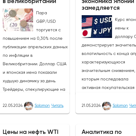
в Великобритании
экономика Японии
замедляется
Пара
Курс япон
GBP/USD
иены к
торгуется с
доллару 
повышением на 0,30% после
демонстрирует значител
публикации апрельских данных
волатильность с конца ап
по инфляции в
характеризующуюся
Великобритании. Доллар США
значительным снижением, 
и японская иена показали
которым последовала
худшую динамику за день.
активная покупательская
Трейдеры, спекулирующие на
активность. Тем не менее,
росте курса фунта, могут
покупатели сохраняют
22.05.2024
Solomon
Читать
21.05.2024
Solomon
Чит
извлечь выгоду из ослабления
контроль, и основной тре
этих валют, так как пара
остается бычьим, цена с
GBP/JPY выросла на 0,47%.
направляется к отметке 1
Цены на нефть WTI
Аналитика по
Однако инвесторам следует