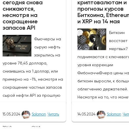
сегодня снова
криптовалютам и
поскольку экономические
быть осторожными в
снижаются,
прогнозы курсов
показатели Японии указы
отношении возможных
несмотря на
Биткоина, Ethereu
на ослабление экономики
изменений цен в связи с
сокращение
и XRP на 14 мая
запасов API
Вчера активность в сект
открытием европейского
Биткоин
услуг снизилась на -2,4% 
рынка.Инфляция в
Фьючерсы на
восстает 
сравнению с прошлым
Великобритании снизилась с
сырую нефть
мертвых?
месяцем, в то время как з
3,2% до 2,3%, что стало самым
закрылись на
поднимаются с ключевог
мы увидим основные заказ
значительным снижением в
уровне 78,45 доллара,
уровня коррекции
оборудование и торговы
2024 году, приблизив Банк
снизившись на 1 доллар, или
ФибоначчиВчера цены н
баланс.Интервенция Банк
Англии к своей цели. Как
примерно на -1%, несмотря на
биткоин выросли, к больш
Японии (BOJ)Интервенция
правило, это оказало бы
сокращение частных запасов
облегчению держателей.
Банка Японии в начале м
давление на валюту, но
сырой нефти API за прошлую
Несмотря на то, что моне
придала значительный им
несколько факторов
неделю. На протяжении всей
по-прежнему находится в
росту пары USD/JPY,
спровоцировали рост фунта. К
торговой сессии цены
пределах четкого диапаз
15.05.2024
Solomon
Читать
14.05.2024
Solomon
Чит
подтолкнув пару к макси
ним относятся снижение
колебались от максимума в
поддержки и сопротивлен
156,80. Это вмешательств
базового индекса
79,40 доллара США до