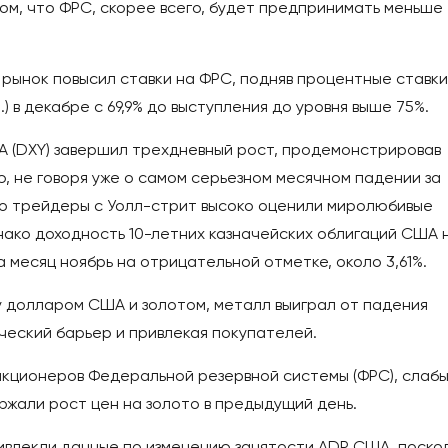
том, что ФРС, скорее всего, будет предпринимать меньше
рынок повысил ставки на ФРС, подняв процентные ставки
п.) в декабре с 69,9% до выступления до уровня выше 75%.
А (DXY) завершил трехдневный рост, продемонстрировав
, не говоря уже о самом серьезном месячном падении за
что трейдеры с Уолл-стрит высоко оценили миролюбивые
нако доходность 10-летних казначейских облигаций США 
 месяц ноябрь на отрицательной отметке, около 3,61%.
у долларом США и золотом, металл выиграл от падения
ческий барьер и привлекая покупателей.
нкционеров Федеральной резервной системы (ФРС), слаб
жали рост цен на золото в предыдущий день.
ивлекли данные по изменению занятости ADP США, поско