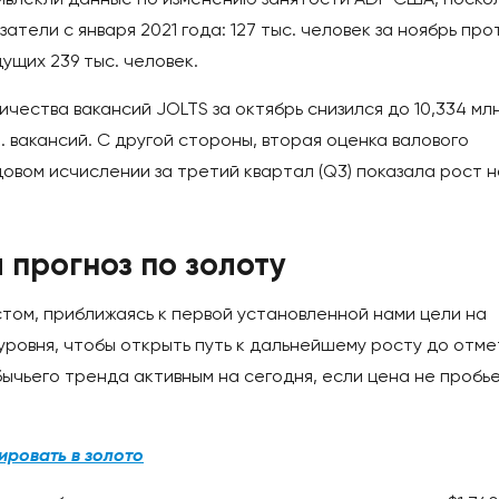
атели с января 2021 года: 127 тыс. человек за ноябрь про
ущих 239 тыс. человек.
чества вакансий JOLTS за октябрь снизился до 10,334 млн
лн. вакансий. С другой стороны, вторая оценка валового
довом исчислении за третий квартал (Q3) показала рост н
.
 прогноз по золоту
стом, приближаясь к первой установленной нами цели на
 уровня, чтобы открыть путь к дальнейшему росту до отме
бычьего тренда активным на сегодня, если цена не пробь
тировать в золото