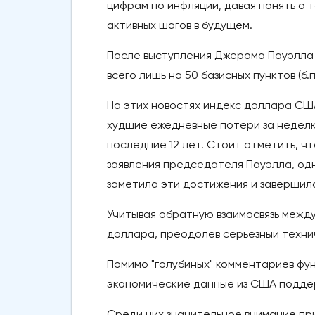
цифрам по инфляции, давая понять о 
активных шагов в будущем.
После выступления Джерома Пауэлла 
всего лишь на 50 базисных пунктов (б.
На этих новостях индекс доллара СШ
худшие ежедневные потери за неделю
последние 12 лет. Стоит отметить, 
заявления председателя Пауэлла, од
заметила эти достижения и завершила
Учитывая обратную взаимосвязь межд
доллара, преодолев серьезный техни
Помимо "голубиных" комментариев фу
экономические данные из США поддер
Среди них значительное внимание пр