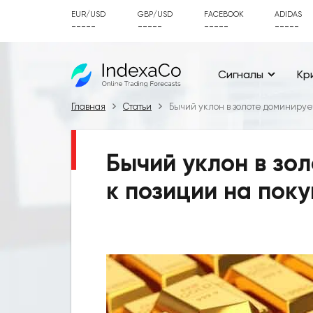
EUR/USD
GBP/USD
FACEBOOK
ADIDAS
-----
-----
-----
-----
Сигналы
Кр
Главная
Статьи
Бычий уклон в золоте доминирует
Бычий уклон в зол
к позиции на поку