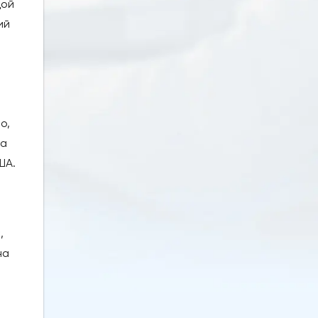
дой
ий
о,
ра
ША.
,
на