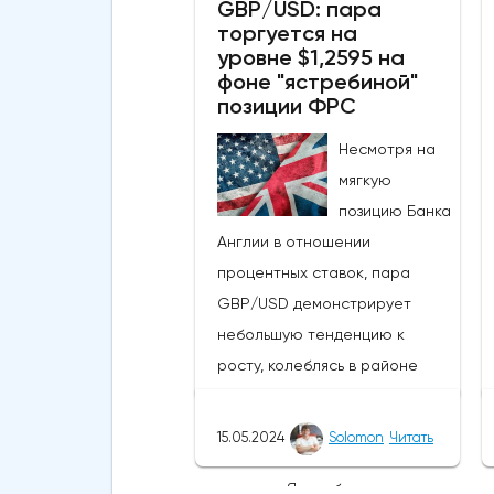
GBP/USD: пара
50-дневной скользящей
торгуется на
средней из-за недавних
уровне $1,2595 на
бычьих колебаний, которые
фоне "ястребиной"
могут развеять опасения
позиции ФРС
инвесторов по поводу
Несмотря на
направления движения
мягкую
криптовалюты.Курс супер-
позицию Банка
альткоина не рос до тех пор,
Англии в отношении
пока за неделю до истечения
процентных ставок, пара
последнего срока для VanEck,
GBP/USD демонстрирует
21Shares и ARK не утвердили
небольшую тенденцию к
спотовые ETF на Ethereum. К
росту, колеблясь в районе
счастью для Ethereum, в
уровня 1,2601 доллара и
понедельник, 20 мая, ожидания
достигнув внутридневного
стали более оптимистичными,
15.05.2024
Solomon
Читать
максимума 1,2606
что помогло криптовалюте
доллара.Ястребиная позиция