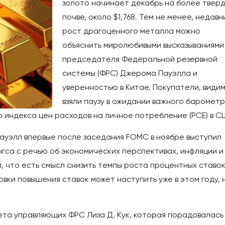
золото начинает декабрь на более твер
почве, около $1,768. Тем не менее, недавн
рост драгоценного металла можно
объяснить миролюбивыми высказываниями
председателя Федеральной резервной
системы (ФРС) Джерома Пауэлла и
уверенностью в Китае. Покупатели, видим
взяли паузу в ожидании важного баромет
о индекса цен расходов на личное потребление (PCE) в С
уэлл впервые после заседания FOMC в ноябре выступил
гса с речью об экономических перспективах, инфляции и
, что есть смысл снизить темпы роста процентных ставок
овки повышения ставок может наступить уже в этом году, 
ета управляющих ФРС Лиза Д. Кук, которая порадовалась