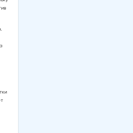
тив
.
а
тки
ет