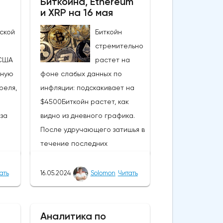
Биткоина, Ethereum
и XRP на 16 мая
ской
Биткойн
стремительно
США
растет на
ьную
фоне слабых данных по
реля,
инфляции: подскакивает на
$4500Биткойн растет, как
за
видно из дневного графика.
После удручающего затишья в
течение последних
нескольких недель вчерашние
события вызвали интерес,
ать
16.05.2024
Solomon
Читать
нд
подняли настроения и вернули
нова
капитал в самую ценную
60,
монету в мире. В результате
Аналитика по