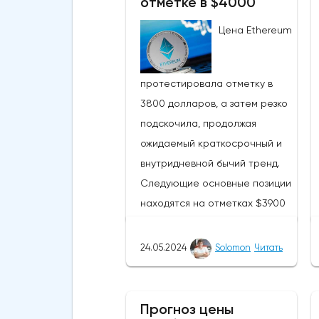
отметке в $4000
Цена Ethereum
протестировала отметку в
3800 долларов, а затем резко
подскочила, продолжая
ожидаемый краткосрочный и
внутридневной бычий тренд.
Следующие основные позиции
находятся на отметках $3900
и $4097 соответственно.
Похоже, что криптовалюта
24.05.2024
Solomon
Читать
находится недалеко от уровня
сопротивления в $4000. ETH
смог подняться выше своей
Прогноз цены