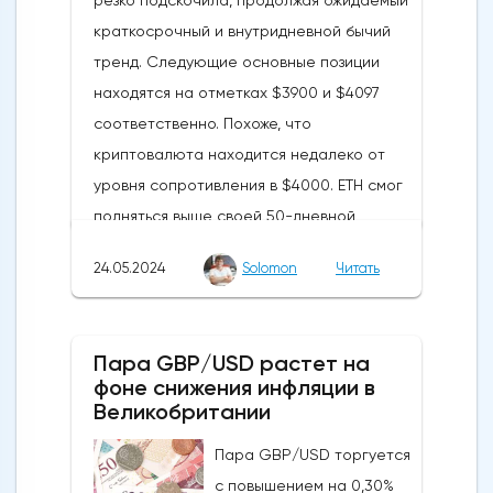
резко подскочила, продолжая ожидаемый
краткосрочный и внутридневной бычий
тренд. Следующие основные позиции
находятся на отметках $3900 и $4097
соответственно. Похоже, что
криптовалюта находится недалеко от
уровня сопротивления в $4000. ETH смог
подняться выше своей 50-дневной
скользящей средней из-за недавних
24.05.2024
Solomon
Читать
бычьих колебаний, которые могут развеять
опасения инвесторов по поводу
направления движения
Пара GBP/USD растет на
криптовалюты.Курс супер-альткоина не
фоне снижения инфляции в
рос до тех пор, пока за неделю до
Великобритании
истечения последнего срока для VanEck,
Пара GBP/USD торгуется
21Shares и ARK не утвердили спотовые ETF
с повышением на 0,30%