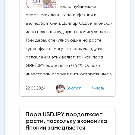
на Ethereum. К счастью для Ethereum, в
после публикации
понедельник, 20 мая, ожидания стали
апрельских данных по инфляции в
более оптимистичными, что помогло
Великобритании. Доллар США и японская
криптовалюте вырасти более чем на 20%.
иена показали худшую динамику за день.
Таким образом, Ethereum преодолел
Трейдеры, спекулирующие на росте
отметку сопротивления в 3800
курса фунта, могут извлечь выгоду из
долларов.Осцилляторы и цена самого
ослабления этих валют, так как пара
Эфириума показывают, что произошло
GBP/JPY выросла на 0,47%. Однако
значительное восстановление
инвесторам следует быть осторожными в
динамической стороны монеты. Таким
отношении возможных изменений цен в
образом, все эти факторы будут
22.05.2024
Solomon
Читать
связи с открытием европейского
поддерживать дальнейший рост
рынка.Инфляция в Великобритании
движения.Мы можем ожидать прорыва
снизилась с 3,2% до 2,3%, что стало самым
выше 3850 долларов, если цена Ethereum
Пара USDJPY продолжает
значительным снижением в 2024 году,
в ближайшие дни останется выше 3500
расти, поскольку экономика
приблизив Банк Англии к своей цели. Как
Японии замедляется
долларов. Следующим препятствием
правило, это оказало бы давление на