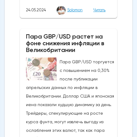
скользящей средней из-за недавних
24.05.2024
Solomon
Читать
бычьих колебаний, которые могут развеять
опасения инвесторов по поводу
направления движения
Пара GBP/USD растет на
криптовалюты.Курс супер-альткоина не
фоне снижения инфляции в
рос до тех пор, пока за неделю до
Великобритании
истечения последнего срока для VanEck,
Пара GBP/USD торгуется
21Shares и ARK не утвердили спотовые ETF
с повышением на 0,30%
на Ethereum. К счастью для Ethereum, в
после публикации
понедельник, 20 мая, ожидания стали
апрельских данных по инфляции в
более оптимистичными, что помогло
Великобритании. Доллар США и японская
криптовалюте вырасти более чем на 20%.
иена показали худшую динамику за день.
Таким образом, Ethereum преодолел
Трейдеры, спекулирующие на росте
отметку сопротивления в 3800
курса фунта, могут извлечь выгоду из
долларов.Осцилляторы и цена самого
ослабления этих валют, так как пара
Эфириума показывают, что произошло