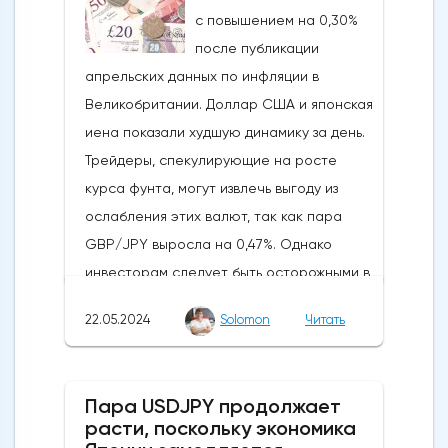
с повышением на 0,30%
на Ethereum. К счастью для Ethereum, в
после публикации
понедельник, 20 мая, ожидания стали
апрельских данных по инфляции в
более оптимистичными, что помогло
Великобритании. Доллар США и японская
криптовалюте вырасти более чем на 20%.
иена показали худшую динамику за день.
Таким образом, Ethereum преодолел
Трейдеры, спекулирующие на росте
отметку сопротивления в 3800
курса фунта, могут извлечь выгоду из
долларов.Осцилляторы и цена самого
ослабления этих валют, так как пара
Эфириума показывают, что произошло
GBP/JPY выросла на 0,47%. Однако
значительное восстановление
инвесторам следует быть осторожными в
динамической стороны монеты. Таким
отношении возможных изменений цен в
образом, все эти факторы будут
22.05.2024
Solomon
Читать
связи с открытием европейского
поддерживать дальнейший рост
рынка.Инфляция в Великобритании
движения.Мы можем ожидать прорыва
снизилась с 3,2% до 2,3%, что стало самым
выше 3850 долларов, если цена Ethereum
Пара USDJPY продолжает
значительным снижением в 2024 году,
в ближайшие дни останется выше 3500
расти, поскольку экономика
приблизив Банк Англии к своей цели. Как
долларов. Следующим препятствием