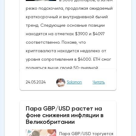
резко подскочила, продолжая ожидаемый
краткосрочный и внутридневной бычий
тренд. Следующие основные позиции
находятся на отметках $3900 и $4097
соответственно. Похоже, что
криптовалюта находится недалеко от
уровня сопротивления в $4000. ETH смог
подняться выше своей 50-дневной
скользящей средней из-за недавних
24.05.2024
Solomon
Читать
бычьих колебаний, которые могут развеять
опасения инвесторов по поводу
направления движения
Пара GBP/USD растет на
криптовалюты.Курс супер-альткоина не
фоне снижения инфляции в
рос до тех пор, пока за неделю до
Великобритании
истечения последнего срока для VanEck,
Пара GBP/USD торгуется
21Shares и ARK не утвердили спотовые ETF