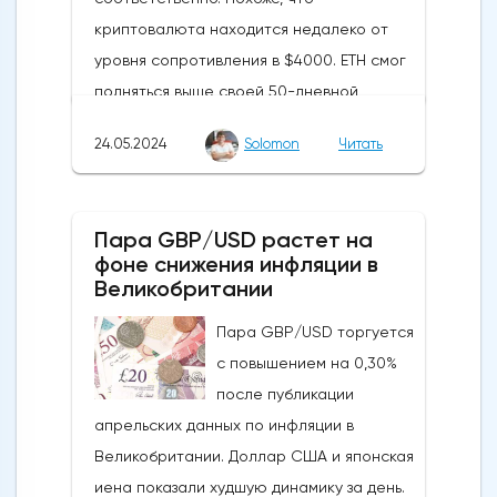
криптовалюта находится недалеко от
уровня сопротивления в $4000. ETH смог
подняться выше своей 50-дневной
скользящей средней из-за недавних
24.05.2024
Solomon
Читать
бычьих колебаний, которые могут развеять
опасения инвесторов по поводу
направления движения
Пара GBP/USD растет на
криптовалюты.Курс супер-альткоина не
фоне снижения инфляции в
рос до тех пор, пока за неделю до
Великобритании
истечения последнего срока для VanEck,
Пара GBP/USD торгуется
21Shares и ARK не утвердили спотовые ETF
с повышением на 0,30%
на Ethereum. К счастью для Ethereum, в
после публикации
понедельник, 20 мая, ожидания стали
апрельских данных по инфляции в
более оптимистичными, что помогло
Великобритании. Доллар США и японская
криптовалюте вырасти более чем на 20%.
иена показали худшую динамику за день.
Таким образом, Ethereum преодолел