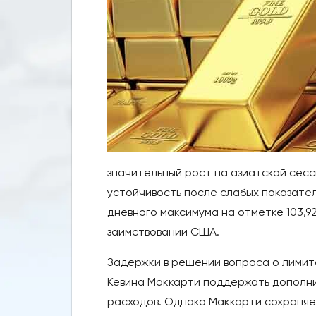
значительный рост на азиатской сес
устойчивость после слабых показате
дневного максимума на отметке 103,9
заимствований США.
Задержки в решении вопроса о лими
Кевина Маккарти поддержать дополни
расходов. Однако Маккарти сохраняе