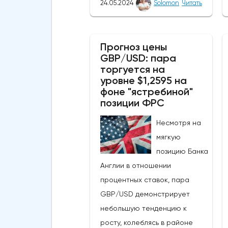
24.05.2024
Solomon
Читать
находится недалеко от уровня
сопротивления в $4000. ETH
смог подняться выше своей
Прогноз цены
GBP/USD: пара
50-дневной скользящей
торгуется на
средней из-за недавних
уровне $1,2595 на
бычьих колебаний, которые
фоне "ястребиной"
могут развеять опасения
позиции ФРС
инвесторов по поводу
Несмотря на
направления движения
мягкую
криптовалюты.Курс супер-
позицию Банка
альткоина не рос до тех пор,
Англии в отношении
пока за неделю до истечения
процентных ставок, пара
последнего срока для VanEck,
GBP/USD демонстрирует
21Shares и ARK не утвердили
небольшую тенденцию к
спотовые ETF на Ethereum. К
росту, колеблясь в районе
счастью для Ethereum, в