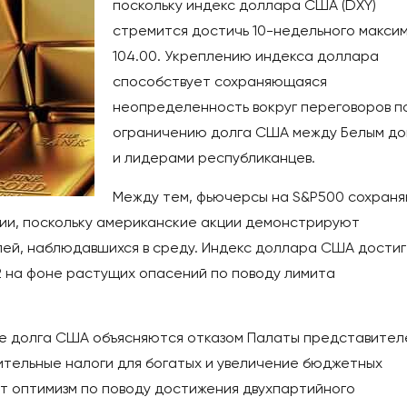
поскольку индекс доллара США (DXY)
стремится достичь 10-недельного макси
104.00. Укреплению индекса доллара
способствует сохраняющаяся
неопределенность вокруг переговоров п
ограничению долга США между Белым д
и лидерами республиканцев.
Между тем, фьючерсы на S&P500 сохран
сии, поскольку американские акции демонстрируют
лей, наблюдавшихся в среду. Индекс доллара США достиг
2 на фоне растущих опасений по поводу лимита
те долга США объясняются отказом Палаты представител
тельные налоги для богатых и увеличение бюджетных
т оптимизм по поводу достижения двухпартийного