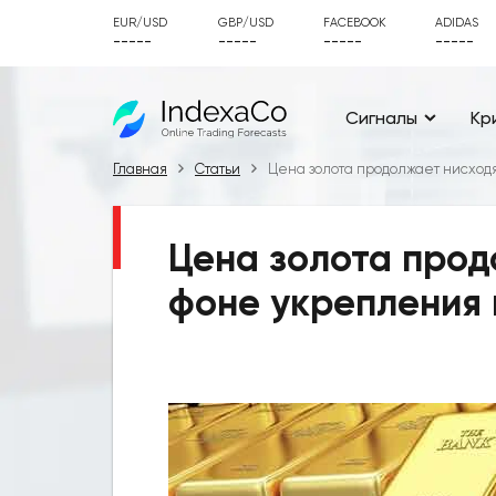
EUR/USD
GBP/USD
FACEBOOK
ADIDAS
-----
-----
-----
-----
Сигналы
Кр
Главная
Статьи
Цена золота продолжает нисхо
Цена золота прод
фоне укрепления