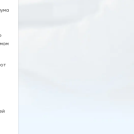
мума
о
омом
яют
ей