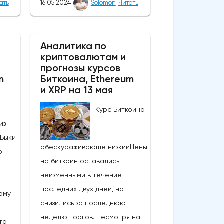
события вызвали интерес,
ать
16.05.2024
Solomon
Читать
нд
подняли настроения и вернули
нова
капитал в самую ценную
60,
монету в мире. В результате
Аналитика по
криптовалютам и
прорыва курс монеты вырос
прогнозы курсов
вают
более чем на 4000 долларов,
m
Биткоина, Ethereum
.
а цены поднялись выше 66 000
и XRP на 13 мая
оре
долларов. Этот всплеск
Курс Биткоина
по
является массовым для
из
Биткоина и может привести к
 Быки
автра
другим обнадеживающим
обескураживающе низкийЦены
о
ы на
событиям, которые поднимут
на биткоин оставались
й
цены выше уровня
неизменными в течение
а
а
немедленной ликвидации.На
последних двух дней, но
ому
данный момент, после резкого
снизились за последнюю
ая
скачка 16 мая биткоин вырос
неделю торгов. Несмотря на
та