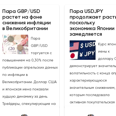
Пара GBP/USD
Пара USDJPY
растет на фоне
продолжает раст
снижения инфляции
поскольку
в Великобритании
экономика Японии
замедляется
Пара
Курс япон
GBP/USD
иены к
торгуется с
доллару 
повышением на 0,30% после
демонстрирует значител
публикации апрельских данных
волатильность с конца ап
по инфляции в
характеризующуюся
Великобритании. Доллар США
значительным снижением, 
и японская иена показали
которым последовала
худшую динамику за день.
активная покупательская
Трейдеры, спекулирующие на
активность. Тем не менее,
росте курса фунта, могут