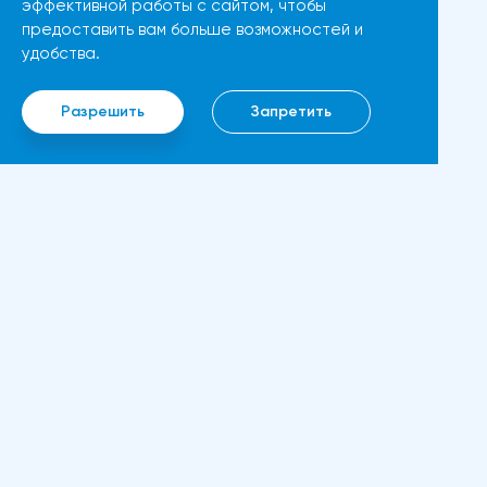
эффективной работы с сайтом, чтобы
влияния на доллар, указывая
предоставить вам больше возможностей и
ожидать прорыва выше 3850
на то, что участники рынка по-
удобства.
долларов, если цена Ethereum
прежнему с осторожностью
в ближайшие дни останется
относятся к покупке
Разрешить
Запретить
выше 3500 долларов.
американской валюты,
Следующим препятствием
несмотря на растущую
станет цена в 4000 долларов.
инфляцию.Ястребиная позиция
Если бычий тренд сохранится,
Федеральной резервной
то может быть достигнут новый
системы и экономические
максимум в 4400 долларов.
показатели влияют на пару
Ин
Ethereum, вероятно, может
GBP/USDФедеральная
преодолеть свой
O н
резервная система
исторический максимум почти
Пра
продолжает занимать
в 4800 долларов, если такой
"ястребиную" позицию,
импульс сохранитсяПо словам
подчеркивая необходимость
генерального директора
тщательного мониторинга
Consensys Джозефа Любина,