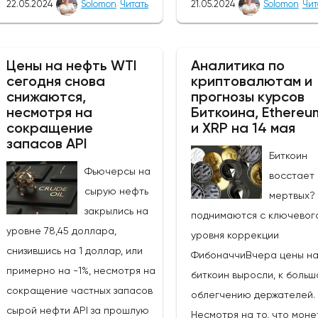
покупатели сохраняют
22.05.2024
Solomon
Читать
21.05.2024
Solomon
Чит
извлечь выгоду из ослабления
контроль, и основной тре
этих валют, так как пара
остается бычьим, цена с
GBP/JPY выросла на 0,47%.
направляется к отметке 1
Цены на нефть WTI
Аналитика по
Однако инвесторам следует
сегодня снова
криптовалютам и
поскольку экономические
быть осторожными в
снижаются,
прогнозы курсов
показатели Японии указы
отношении возможных
несмотря на
Биткоина, Ethereu
на ослабление экономики
изменений цен в связи с
сокращение
и XRP на 14 мая
запасов API
Вчера активность в сект
открытием европейского
Биткоин
услуг снизилась на -2,4% 
рынка.Инфляция в
Фьючерсы на
восстает 
сравнению с прошлым
Великобритании снизилась с
сырую нефть
мертвых?
месяцем, в то время как з
3,2% до 2,3%, что стало самым
закрылись на
поднимаются с ключевог
мы увидим основные заказ
значительным снижением в
уровне 78,45 доллара,
уровня коррекции
оборудование и торговы
2024 году, приблизив Банк
снизившись на 1 доллар, или
ФибоначчиВчера цены н
баланс.Интервенция Банк
Англии к своей цели. Как
примерно на -1%, несмотря на
биткоин выросли, к больш
Японии (BOJ)Интервенция
правило, это оказало бы
сокращение частных запасов
облегчению держателей.
Банка Японии в начале м
давление на валюту, но
сырой нефти API за прошлую
Несмотря на то, что моне