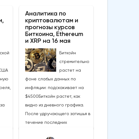
Аналитика по
и,
криптовалютам и
прогнозы курсов
Биткоина, Ethereum
и XRP на 16 мая
ской
Биткойн
стремительно
США
растет на
ьную
фоне слабых данных по
реля,
инфляции: подскакивает на
$4500Биткойн растет, как
за
видно из дневного графика.
После удручающего затишья в
течение последних
нескольких недель вчерашние