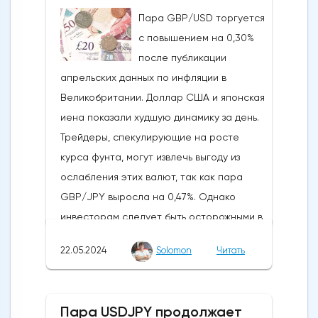
истечения последнего срока для VanEck,
Пара GBP/USD торгуется
21Shares и ARK не утвердили спотовые ETF
с повышением на 0,30%
на Ethereum. К счастью для Ethereum, в
после публикации
понедельник, 20 мая, ожидания стали
апрельских данных по инфляции в
более оптимистичными, что помогло
Великобритании. Доллар США и японская
криптовалюте вырасти более чем на 20%.
иена показали худшую динамику за день.
Таким образом, Ethereum преодолел
Трейдеры, спекулирующие на росте
отметку сопротивления в 3800
курса фунта, могут извлечь выгоду из
долларов.Осцилляторы и цена самого
ослабления этих валют, так как пара
Эфириума показывают, что произошло
GBP/JPY выросла на 0,47%. Однако
значительное восстановление
инвесторам следует быть осторожными в
динамической стороны монеты. Таким
отношении возможных изменений цен в
образом, все эти факторы будут
22.05.2024
Solomon
Читать
связи с открытием европейского
поддерживать дальнейший рост
рынка.Инфляция в Великобритании
движения.Мы можем ожидать прорыва
снизилась с 3,2% до 2,3%, что стало самым
выше 3850 долларов, если цена Ethereum
Пара USDJPY продолжает
значительным снижением в 2024 году,