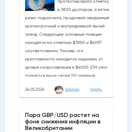
протестировала отметку
в 3800 долларов, а затем
резко подскочила, продолжая ожидаемый
краткосрочный и внутридневной бычий
тренд. Следующие основные позиции
находятся на отметках $3900 и $4097
соответственно. Похоже, что
криптовалюта находится недалеко от
уровня сопротивления в $4000. ETH смог
подняться выше своей 50-дневной
скользящей средней из-за недавних
24.05.2024
Solomon
Читать
бычьих колебаний, которые могут развеять
опасения инвесторов по поводу
направления движения
Пара GBP/USD растет на
криптовалюты.Курс супер-альткоина не
фоне снижения инфляции в
рос до тех пор, пока за неделю до
Великобритании