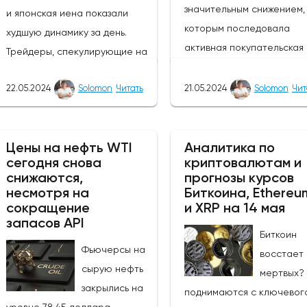
значительным снижением, 
и японская иена показали
которым последовала
худшую динамику за день.
активная покупательская
Трейдеры, спекулирующие на
активность. Тем не менее,
росте курса фунта, могут
покупатели сохраняют
22.05.2024
Solomon
Читать
21.05.2024
Solomon
Чит
извлечь выгоду из ослабления
контроль, и основной тре
этих валют, так как пара
остается бычьим, цена с
GBP/JPY выросла на 0,47%.
направляется к отметке 1
Цены на нефть WTI
Аналитика по
Однако инвесторам следует
сегодня снова
криптовалютам и
поскольку экономические
быть осторожными в
снижаются,
прогнозы курсов
показатели Японии указы
отношении возможных
несмотря на
Биткоина, Ethereu
на ослабление экономики
изменений цен в связи с
сокращение
и XRP на 14 мая
запасов API
Вчера активность в сект
открытием европейского
Биткоин
услуг снизилась на -2,4% 
рынка.Инфляция в
Фьючерсы на
восстает 
сравнению с прошлым
Великобритании снизилась с
сырую нефть
мертвых?
месяцем, в то время как з
3,2% до 2,3%, что стало самым
закрылись на
поднимаются с ключевог
мы увидим основные заказ
значительным снижением в