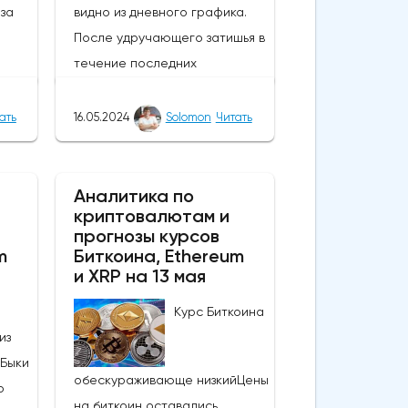
за
видно из дневного графика.
После удручающего затишья в
течение последних
нескольких недель вчерашние
события вызвали интерес,
ать
16.05.2024
Solomon
Читать
нд
подняли настроения и вернули
нова
капитал в самую ценную
60,
монету в мире. В результате
Аналитика по
криптовалютам и
прорыва курс монеты вырос
прогнозы курсов
вают
более чем на 4000 долларов,
m
Биткоина, Ethereum
.
а цены поднялись выше 66 000
и XRP на 13 мая
оре
долларов. Этот всплеск
Курс Биткоина
по
является массовым для
из
Биткоина и может привести к
 Быки
автра
другим обнадеживающим
обескураживающе низкийЦены
о
ы на
событиям, которые поднимут
на биткоин оставались