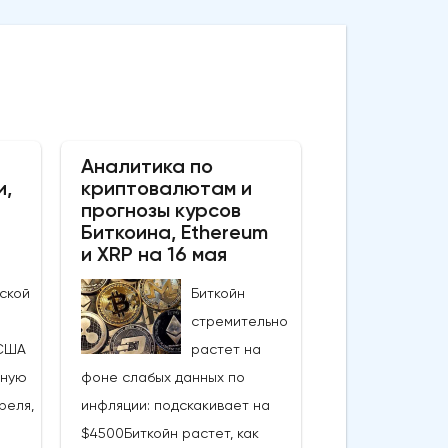
Аналитика по
и,
криптовалютам и
прогнозы курсов
Биткоина, Ethereum
и XRP на 16 мая
ской
Биткойн
стремительно
США
растет на
ьную
фоне слабых данных по
реля,
инфляции: подскакивает на
$4500Биткойн растет, как