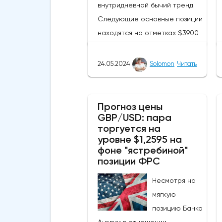
внутридневной бычий тренд.
Следующие основные позиции
находятся на отметках $3900
и $4097 соответственно.
Похоже, что криптовалюта
24.05.2024
Solomon
Читать
находится недалеко от уровня
сопротивления в $4000. ETH
смог подняться выше своей
Прогноз цены
GBP/USD: пара
50-дневной скользящей
торгуется на
средней из-за недавних
уровне $1,2595 на
бычьих колебаний, которые
фоне "ястребиной"
могут развеять опасения
позиции ФРС
инвесторов по поводу
Несмотря на
направления движения
мягкую
криптовалюты.Курс супер-
позицию Банка
альткоина не рос до тех пор,