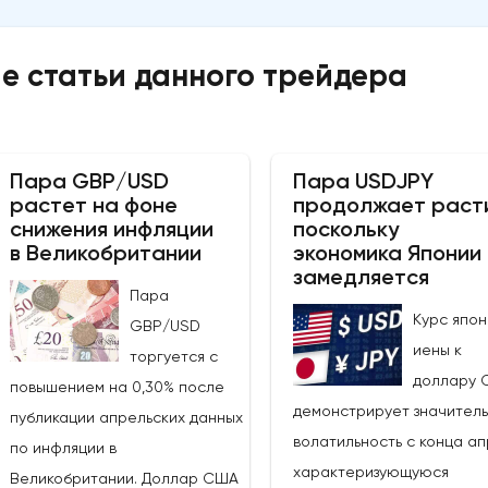
е статьи данного трейдера
Пара GBP/USD
Пара USDJPY
растет на фоне
продолжает раст
снижения инфляции
поскольку
в Великобритании
экономика Японии
замедляется
Пара
Курс япон
GBP/USD
иены к
торгуется с
доллару 
повышением на 0,30% после
демонстрирует значител
публикации апрельских данных
волатильность с конца ап
по инфляции в
характеризующуюся
Великобритании. Доллар США