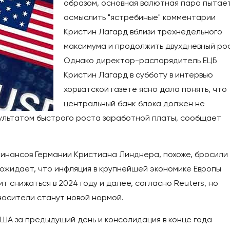
образом, основная валютная пара пытае
осмыслить "ястребиные" комментарии
Кристин Лагард вблизи трехнедельного
максимума и продолжить двухдневный рос
Однако директор-распорядитель ЕЦБ
Кристин Лагард в субботу в интервью
хорватской газете ясно дала понять, что
центральный банк блока должен не
зультатом быстрого роста заработной платы, сообщает
инансов Германии Кристиана Линднера, похоже, бросили
н ожидает, что инфляция в крупнейшей экономике Европы
ит снижаться в 2024 году и далее, согласно Reuters, но
носители станут новой нормой.
ША за предыдущий день и консолидация в конце года