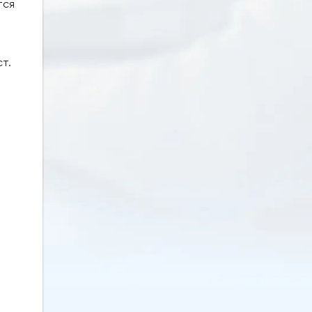
тся
т.