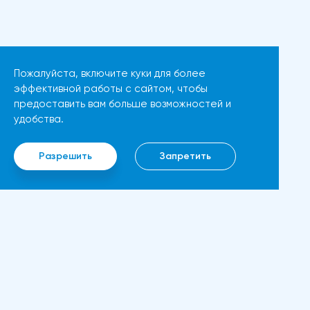
(PPI) в США, который в апреле
динамической стороны
вырос на 2,2% в годовом
монеты. Таким образом, все
исчислении, что немного выше
эти факторы будут
мартовского роста на 1,8%, не
поддерживать дальнейший
Пожалуйста, включите куки для более
оказали существенного
рост движения.Мы можем
эффективной работы с сайтом, чтобы
влияния на доллар, указывая
предоставить вам больше возможностей и
ожидать прорыва выше 3850
на то, что участники рынка по-
удобства.
долларов, если цена Ethereum
прежнему с осторожностью
в ближайшие дни останется
относятся к покупке
Разрешить
Запретить
выше 3500 долларов.
американской валюты,
Следующим препятствием
несмотря на растущую
станет цена в 4000 долларов.
инфляцию.Ястребиная позиция
Если бычий тренд сохранится,
Федеральной резервной
то может быть достигнут новый
системы и экономические
максимум в 4400 долларов.
показатели влияют на пару
Ин
Ethereum, вероятно, может
GBP/USDФедеральная
преодолеть свой
O н