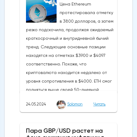
Цена Ethereum
протестировала отметку
в 3800 долларов, а затем
резко подскочила, продолжая ожидаемый
краткосрочный и внутридневной бычий
тренд. Следующие основные позиции
находятся на отметках $3900 и $4097
соответственно. Похоже, что
криптовалюта находится недалеко от
уровня сопротивления в $4000. ETH смог
подняться выше своей 50-дневной
скользящей средней из-за недавних
24.05.2024
Solomon
Читать
бычьих колебаний, которые могут развеять
опасения инвесторов по поводу
направления движения
Пара GBP/USD растет на
криптовалюты.Курс супер-альткоина не