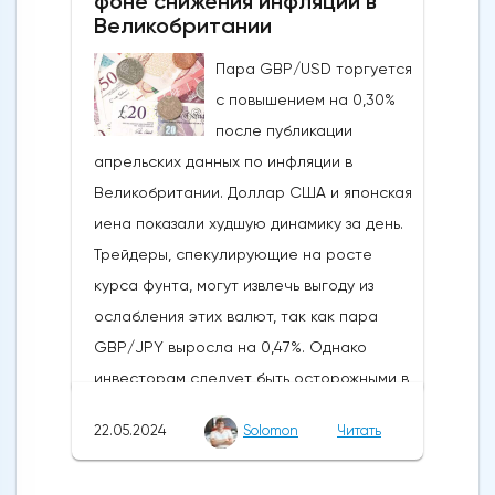
фоне снижения инфляции в
рос до тех пор, пока за неделю до
Великобритании
истечения последнего срока для VanEck,
Пара GBP/USD торгуется
21Shares и ARK не утвердили спотовые ETF
с повышением на 0,30%
на Ethereum. К счастью для Ethereum, в
после публикации
понедельник, 20 мая, ожидания стали
апрельских данных по инфляции в
более оптимистичными, что помогло
Великобритании. Доллар США и японская
криптовалюте вырасти более чем на 20%.
иена показали худшую динамику за день.
Таким образом, Ethereum преодолел
Трейдеры, спекулирующие на росте
отметку сопротивления в 3800
курса фунта, могут извлечь выгоду из
долларов.Осцилляторы и цена самого
ослабления этих валют, так как пара
Эфириума показывают, что произошло
GBP/JPY выросла на 0,47%. Однако
значительное восстановление
инвесторам следует быть осторожными в
динамической стороны монеты. Таким
отношении возможных изменений цен в
образом, все эти факторы будут
22.05.2024
Solomon
Читать
связи с открытием европейского
поддерживать дальнейший рост
рынка.Инфляция в Великобритании
движения.Мы можем ожидать прорыва