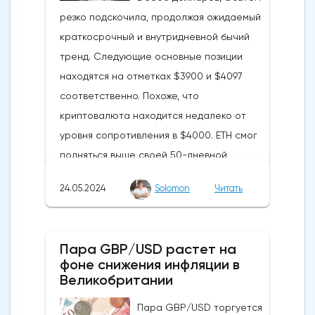
резко подскочила, продолжая ожидаемый
краткосрочный и внутридневной бычий
тренд. Следующие основные позиции
находятся на отметках $3900 и $4097
соответственно. Похоже, что
криптовалюта находится недалеко от
уровня сопротивления в $4000. ETH смог
подняться выше своей 50-дневной
скользящей средней из-за недавних
24.05.2024
Solomon
Читать
бычьих колебаний, которые могут развеять
опасения инвесторов по поводу
направления движения
Пара GBP/USD растет на
криптовалюты.Курс супер-альткоина не
фоне снижения инфляции в
рос до тех пор, пока за неделю до
Великобритании
истечения последнего срока для VanEck,
Пара GBP/USD торгуется
21Shares и ARK не утвердили спотовые ETF