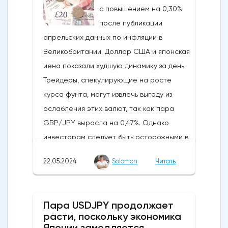
с повышением на 0,30%
на Ethereum. К счастью для Ethereum, в
после публикации
понедельник, 20 мая, ожидания стали
апрельских данных по инфляции в
более оптимистичными, что помогло
Великобритании. Доллар США и японская
криптовалюте вырасти более чем на 20%.
иена показали худшую динамику за день.
Таким образом, Ethereum преодолел
Трейдеры, спекулирующие на росте
отметку сопротивления в 3800
курса фунта, могут извлечь выгоду из
долларов.Осцилляторы и цена самого
ослабления этих валют, так как пара
Эфириума показывают, что произошло
GBP/JPY выросла на 0,47%. Однако
значительное восстановление
инвесторам следует быть осторожными в
динамической стороны монеты. Таким
отношении возможных изменений цен в
образом, все эти факторы будут
22.05.2024
Solomon
Читать
связи с открытием европейского
поддерживать дальнейший рост
рынка.Инфляция в Великобритании
движения.Мы можем ожидать прорыва
снизилась с 3,2% до 2,3%, что стало самым
выше 3850 долларов, если цена Ethereum
Пара USDJPY продолжает
значительным снижением в 2024 году,
в ближайшие дни останется выше 3500
расти, поскольку экономика
приблизив Банк Англии к своей цели. Как
Японии замедляется
долларов. Следующим препятствием