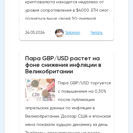
криптовалюта находится недалеко от
уровня сопротивления в $4000. ETH смог
подняться выше своей 50-дневной
скользящей средней из-за недавних
24.05.2024
Solomon
Читать
бычьих колебаний, которые могут развеять
опасения инвесторов по поводу
направления движения
Пара GBP/USD растет на
криптовалюты.Курс супер-альткоина не
фоне снижения инфляции в
рос до тех пор, пока за неделю до
Великобритании
истечения последнего срока для VanEck,
Пара GBP/USD торгуется
21Shares и ARK не утвердили спотовые ETF
с повышением на 0,30%
на Ethereum. К счастью для Ethereum, в
после публикации
понедельник, 20 мая, ожидания стали
апрельских данных по инфляции в
более оптимистичными, что помогло
Великобритании. Доллар США и японская
криптовалюте вырасти более чем на 20%.
иена показали худшую динамику за день.
Таким образом, Ethereum преодолел
Трейдеры, спекулирующие на росте