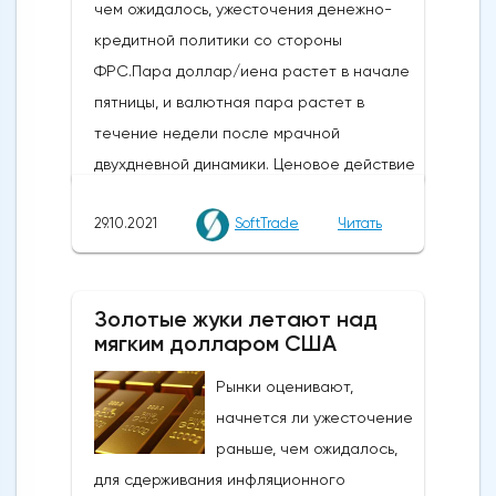
чем ожидалось, ужесточения денежно-
кредитной политики со стороны
ФРС.Пара доллар/иена растет в начале
пятницы, и валютная пара растет в
течение недели после мрачной
двухдневной динамики. Ценовое действие
отражает выравнивание позиций в
29.10.2021
SoftTrade
Читать
преддверии решений Федеральной
резервной системы США по денежно-
кредитной политике на следующей
Золотые жуки летают над
неделе 2-3 ноября.На этой неделе Банк
мягким долларом США
Японии (BOJ), как и ожидалось, проводил
стабильную политику. Ожидается, что на
Рынки оценивают,
следующей неделе ФРС объявит о
начнется ли ужесточение
начале сокращения своих масштабных
раньше, чем ожидалось,
стимулирующих мер. Однако трейдеры
для сдерживания инфляционного