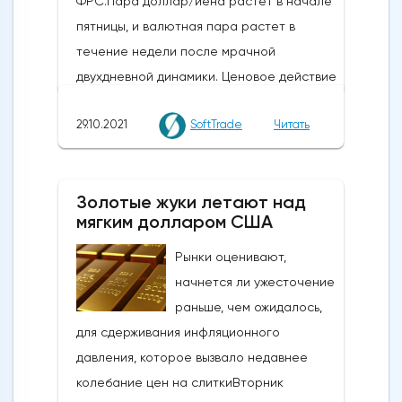
ФРС.Пара доллар/иена растет в начале
пятницы, и валютная пара растет в
течение недели после мрачной
двухдневной динамики. Ценовое действие
отражает выравнивание позиций в
29.10.2021
SoftTrade
Читать
преддверии решений Федеральной
резервной системы США по денежно-
кредитной политике на следующей
Золотые жуки летают над
неделе 2-3 ноября.На этой неделе Банк
мягким долларом США
Японии (BOJ), как и ожидалось, проводил
стабильную политику. Ожидается, что на
Рынки оценивают,
следующей неделе ФРС объявит о
начнется ли ужесточение
начале сокращения своих масштабных
раньше, чем ожидалось,
стимулирующих мер. Однако трейдеры
для сдерживания инфляционного
все еще не уверены, что скажет
давления, которое вызвало недавнее
Федеральный комитет по открытым
колебание цен на слиткиВторник