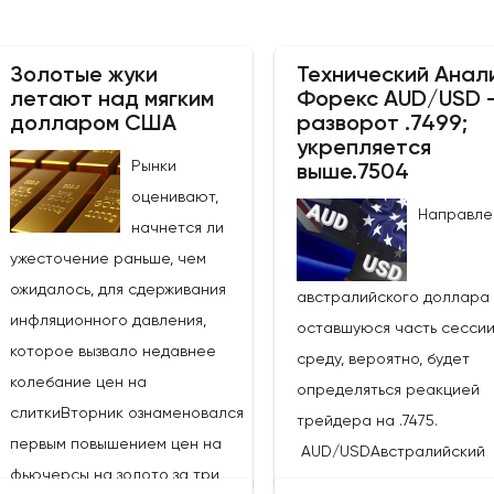
Золотые жуки
Технический Анал
летают над мягким
Форекс AUD/USD 
долларом США
разворот .7499;
укрепляется
Рынки
выше.7504
оценивают,
Направле
начнется ли
ужесточение раньше, чем
ожидалось, для сдерживания
австралийского доллара
инфляционного давления,
оставшуюся часть сессии
которое вызвало недавнее
среду, вероятно, будет
колебание цен на
определяться реакцией
слиткиВторник ознаменовался
трейдера на .7475.
первым повышением цен на
AUD/USDАвстралийский
фьючерсы на золото за три
доллар достиг самого