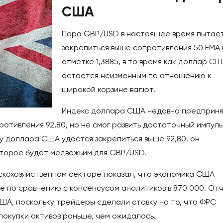
США
Пара GBP/USD в настоящее время пытае
закрепиться выше сопротивления 50 EMA 
отметке 1,3885, в то время как доллар С
остается неизменным по отношению к
широкой корзине валют.
Индекс доллара США недавно предприн
ротивления 92,80, но не смог развить достаточный импуль
су доллара США удастся закрепиться выше 92,80, он
оторое будет медвежьим для GBP/USD.
ьскохозяйственном секторе показал, что экономика США
е по сравнению с консенсусом аналитиков в 870 000. От
ША, поскольку трейдеры сделали ставку на то, что ФРС
покупки активов раньше, чем ожидалось.