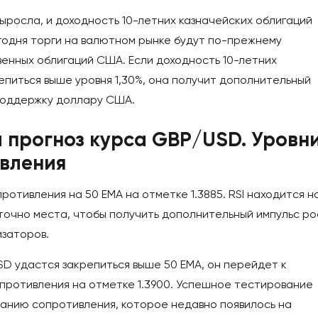
ыросла, и доходность 10-летних казначейских облигаций
годня торги на валютном рынке будут по-прежнему
енных облигаций США. Если доходность 10-летних
епиться выше уровня 1,30%, она получит дополнительный
поддержку доллару США.
и прогноз курса GBP/USD. Уровн
вления
отивления на 50 ЕМА на отметке 1.3885. RSI находится н
точно места, чтобы получить дополнительный импульс р
изаторов.
D удастся закрепиться выше 50 EMA, он перейдет к
ротивления на отметке 1.3900. Успешное тестирование
ванию сопротивления, которое недавно появилось на