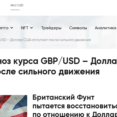
XAU/USD
-----
ипто
NFT
Трейдеры
Символы
Аналитика
USD – Доллар США отступает после сильного движения
ноз курса GBP/USD – Долл
сле сильного движения
Британский Фунт
пытается восстановить
по отношению к Долла