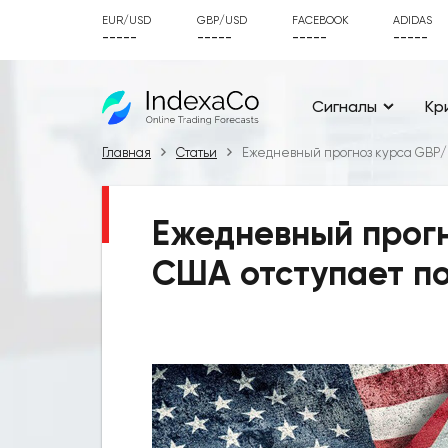
EUR/USD
GBP/USD
FACEBOOK
ADIDAS
-----
-----
-----
-----
Сигналы
Кр
Главная
Статьи
Ежедневный прогноз курса GBP/
Ежедневный прог
США отступает по