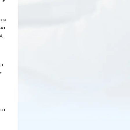
тся
на
ША
ял
с
чет