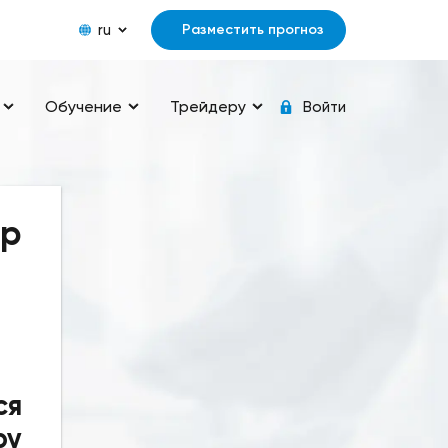
ru
Разместить прогноз
Обучение
Трейдеру
Войти
ар
ся
ру