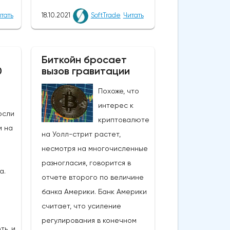
я
напечатаны для
тать
18.10.2021
SoftTrade
Читать
е
стимулирования
экономикиНесмотря на
олах
некоторые опасения по
Биткойн бросает
ал,
0
вызов гравитации
поводу глобальной инфляции,
омика
биткойн оставался вблизи
Похоже, что
ем
шестимесячного максимума
интерес к
осли
рано утром в понедельник на
криптовалюте
а
м на
фоне оптимизма по поводу
на Уолл-стрит растет,
того, что финансовые
несмотря на многочисленные
еще
регуляторы США скоро
разногласия, говорится в
а.
одобрят крипто-ETF.Опасения
отчете второго по величине
24
по поводу инфляции также
банка Америки. Банк Америки
подстегнули спрос на биткойн,
считает, что усиление
предложение которого
регулирования в конечном
ть, и
ограничено по сравнению с