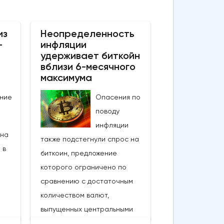
из
Неопределенность
–
инфляции
удерживает биткойн
вблизи 6-месячного
максимума
ние
Опасения по
поводу
инфляции
 на
также подстегнули спрос на
 в
биткоин, предложение
которого ограничено по
сравнению с достаточным
количеством валют,
выпущенных центральными
банками, которые были