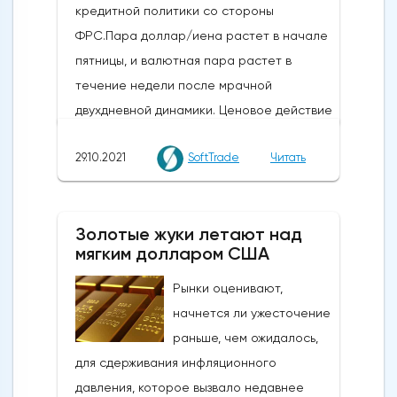
кредитной политики со стороны
ФРС.Пара доллар/иена растет в начале
пятницы, и валютная пара растет в
течение недели после мрачной
двухдневной динамики. Ценовое действие
отражает выравнивание позиций в
29.10.2021
SoftTrade
Читать
преддверии решений Федеральной
резервной системы США по денежно-
кредитной политике на следующей
Золотые жуки летают над
неделе 2-3 ноября.На этой неделе Банк
мягким долларом США
Японии (BOJ), как и ожидалось, проводил
стабильную политику. Ожидается, что на
Рынки оценивают,
следующей неделе ФРС объявит о
начнется ли ужесточение
начале сокращения своих масштабных
раньше, чем ожидалось,
стимулирующих мер. Однако трейдеры
для сдерживания инфляционного
все еще не уверены, что скажет
давления, которое вызвало недавнее