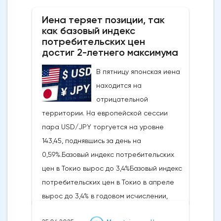
дивергенцией RSI, что говорит о том, что
Иена теряет позиции, так
это движение, скорее всего, является
как базовый индекс
отскоком от тренда, а не новым бычьим
потребительских цен
импульсом.Ключевые уровни, на которые
достиг 2-летнего максимума
стоит обратить внимание: прорыв ниже 4
В пятницу японская иена
430/4 403 долларов США откроет путь к
находится на
более глубокому откату к 4 333-4 309
отрицательной
долларам США и, возможно, к 4 267-4 243
территории. На европейской сессии
долларам США, в то время как явный
пара USD/JPY торгуется на уровне
прорыв выше 4 500 долларов США сведет
143,45, поднявшись за день на
на нет медвежий
0,59%.Базовый индекс потребительских
сценарий.Краткосрочный тренд (от 1 до 3
цен в Токио вырос до 3,4%Базовый индекс
дней): разворот в сторону
потребительских цен в Токио в апреле
пониженияСледите за ключевым
вырос до 3,4% в годовом исчислении,
краткосрочным сопротивлением на
достигнув самого высокого уровня с
уровне 4485/4500 долларов США, чтобы