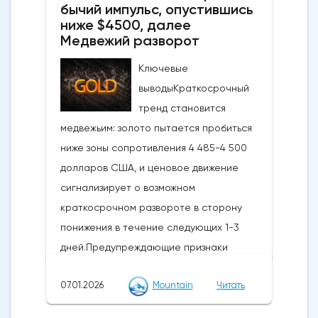
бычий импульс, опустившись
ниже $4500, далее
Медвежий разворот
Ключевые
выводыКраткосрочный
тренд становится
медвежьим: золото пытается пробиться
ниже зоны сопротивления 4 485-4 500
долларов США, и ценовое движение
сигнализирует о возможном
краткосрочном развороте в сторону
понижения в течение следующих 1-3
дней.Предупреждающие признаки
импульса и коррекции: Недавний отскок
07.01.2026
Mountain
Читать
достиг ключевого уровня коррекции
Фибоначчи и сопровождается медвежьей