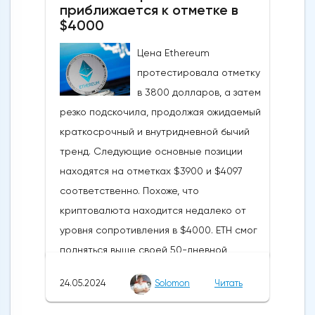
приближается к отметке в
$4000
Цена Ethereum
протестировала отметку
в 3800 долларов, а затем
резко подскочила, продолжая ожидаемый
краткосрочный и внутридневной бычий
тренд. Следующие основные позиции
находятся на отметках $3900 и $4097
соответственно. Похоже, что
криптовалюта находится недалеко от
уровня сопротивления в $4000. ETH смог
подняться выше своей 50-дневной
скользящей средней из-за недавних
24.05.2024
Solomon
Читать
бычьих колебаний, которые могут развеять
опасения инвесторов по поводу