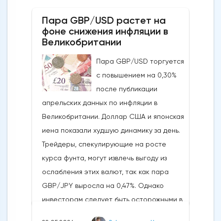
направления движения
Пара GBP/USD растет на
криптовалюты.Курс супер-альткоина не
фоне снижения инфляции в
рос до тех пор, пока за неделю до
Великобритании
истечения последнего срока для VanEck,
Пара GBP/USD торгуется
21Shares и ARK не утвердили спотовые ETF
с повышением на 0,30%
на Ethereum. К счастью для Ethereum, в
после публикации
понедельник, 20 мая, ожидания стали
апрельских данных по инфляции в
более оптимистичными, что помогло
Великобритании. Доллар США и японская
криптовалюте вырасти более чем на 20%.
иена показали худшую динамику за день.
Таким образом, Ethereum преодолел
Трейдеры, спекулирующие на росте
отметку сопротивления в 3800
курса фунта, могут извлечь выгоду из
долларов.Осцилляторы и цена самого
ослабления этих валют, так как пара
Эфириума показывают, что произошло
GBP/JPY выросла на 0,47%. Однако
значительное восстановление
инвесторам следует быть осторожными в
динамической стороны монеты. Таким
отношении возможных изменений цен в
образом, все эти факторы будут