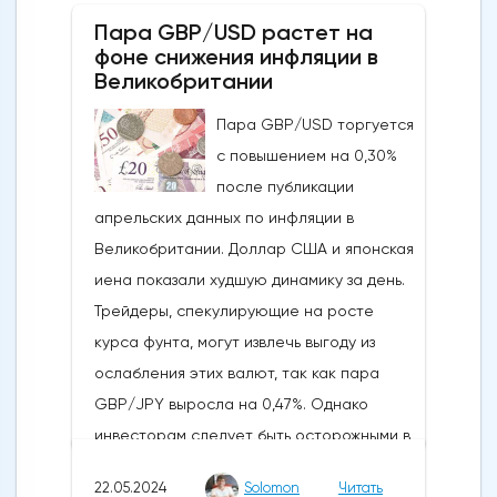
направления движения
Пара GBP/USD растет на
криптовалюты.Курс супер-альткоина не
фоне снижения инфляции в
рос до тех пор, пока за неделю до
Великобритании
истечения последнего срока для VanEck,
Пара GBP/USD торгуется
21Shares и ARK не утвердили спотовые ETF
с повышением на 0,30%
на Ethereum. К счастью для Ethereum, в
после публикации
понедельник, 20 мая, ожидания стали
апрельских данных по инфляции в
более оптимистичными, что помогло
Великобритании. Доллар США и японская
криптовалюте вырасти более чем на 20%.
иена показали худшую динамику за день.
Таким образом, Ethereum преодолел
Трейдеры, спекулирующие на росте
отметку сопротивления в 3800
курса фунта, могут извлечь выгоду из
долларов.Осцилляторы и цена самого
ослабления этих валют, так как пара
Эфириума показывают, что произошло
GBP/JPY выросла на 0,47%. Однако
значительное восстановление
инвесторам следует быть осторожными в
динамической стороны монеты. Таким
отношении возможных изменений цен в
образом, все эти факторы будут
22.05.2024
Solomon
Читать