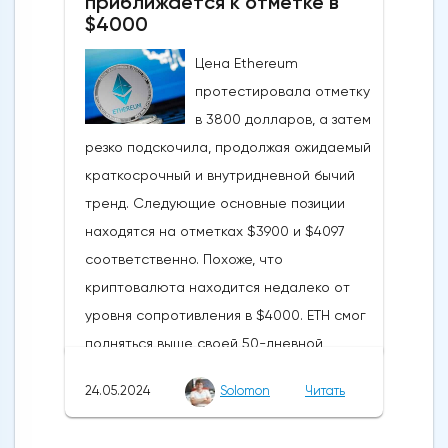
приближается к отметке в
$4000
Цена Ethereum
протестировала отметку
в 3800 долларов, а затем
резко подскочила, продолжая ожидаемый
краткосрочный и внутридневной бычий
тренд. Следующие основные позиции
находятся на отметках $3900 и $4097
соответственно. Похоже, что
криптовалюта находится недалеко от
уровня сопротивления в $4000. ETH смог
подняться выше своей 50-дневной
скользящей средней из-за недавних
24.05.2024
Solomon
Читать
бычьих колебаний, которые могут развеять
опасения инвесторов по поводу