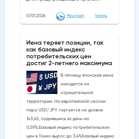
импульса и коррекции: Недавний отскок
07.01.2026
Mountain
Читать
достиг ключевого уровня коррекции
Фибоначчи и сопровождается медвежьей
дивергенцией RSI, что говорит о том, что
Иена теряет позиции, так
это движение, скорее всего, является
как базовый индекс
отскоком от тренда, а не новым бычьим
потребительских цен
импульсом.Ключевые уровни, на которые
достиг 2-летнего максимума
стоит обратить внимание: прорыв ниже 4
В пятницу японская иена
430/4 403 долларов США откроет путь к
находится на
более глубокому откату к 4 333-4 309
отрицательной
долларам США и, возможно, к 4 267-4 243
территории. На европейской сессии
долларам США, в то время как явный
пара USD/JPY торгуется на уровне
прорыв выше 4 500 долларов США сведет
143,45, поднявшись за день на
на нет медвежий
0,59%.Базовый индекс потребительских
сценарий.Краткосрочный тренд (от 1 до 3
цен в Токио вырос до 3,4%Базовый индекс
дней): разворот в сторону