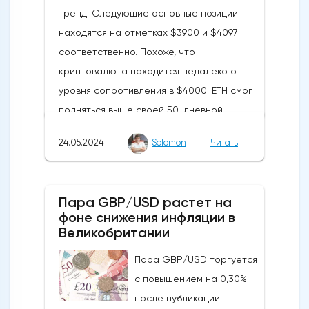
тренд. Следующие основные позиции
находятся на отметках $3900 и $4097
соответственно. Похоже, что
криптовалюта находится недалеко от
уровня сопротивления в $4000. ETH смог
подняться выше своей 50-дневной
скользящей средней из-за недавних
24.05.2024
Solomon
Читать
бычьих колебаний, которые могут развеять
опасения инвесторов по поводу
направления движения
Пара GBP/USD растет на
криптовалюты.Курс супер-альткоина не
фоне снижения инфляции в
рос до тех пор, пока за неделю до
Великобритании
истечения последнего срока для VanEck,
Пара GBP/USD торгуется
21Shares и ARK не утвердили спотовые ETF
с повышением на 0,30%
на Ethereum. К счастью для Ethereum, в
после публикации
понедельник, 20 мая, ожидания стали