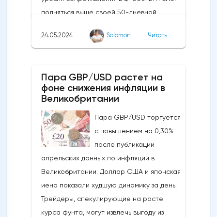
подняться выше своей 50-дневной
скользящей средней из-за недавних
24.05.2024
Solomon
Читать
бычьих колебаний, которые могут развеять
опасения инвесторов по поводу
направления движения
Пара GBP/USD растет на
криптовалюты.Курс супер-альткоина не
фоне снижения инфляции в
рос до тех пор, пока за неделю до
Великобритании
истечения последнего срока для VanEck,
Пара GBP/USD торгуется
21Shares и ARK не утвердили спотовые ETF
с повышением на 0,30%
на Ethereum. К счастью для Ethereum, в
после публикации
понедельник, 20 мая, ожидания стали
апрельских данных по инфляции в
более оптимистичными, что помогло
Великобритании. Доллар США и японская
криптовалюте вырасти более чем на 20%.
иена показали худшую динамику за день.
Таким образом, Ethereum преодолел
Трейдеры, спекулирующие на росте
отметку сопротивления в 3800
курса фунта, могут извлечь выгоду из
долларов.Осцилляторы и цена самого