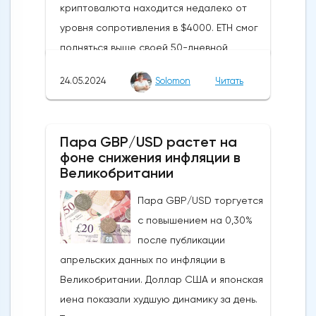
криптовалюта находится недалеко от
уровня сопротивления в $4000. ETH смог
подняться выше своей 50-дневной
скользящей средней из-за недавних
24.05.2024
Solomon
Читать
бычьих колебаний, которые могут развеять
опасения инвесторов по поводу
направления движения
Пара GBP/USD растет на
криптовалюты.Курс супер-альткоина не
фоне снижения инфляции в
рос до тех пор, пока за неделю до
Великобритании
истечения последнего срока для VanEck,
Пара GBP/USD торгуется
21Shares и ARK не утвердили спотовые ETF
с повышением на 0,30%
на Ethereum. К счастью для Ethereum, в
после публикации
понедельник, 20 мая, ожидания стали
апрельских данных по инфляции в
более оптимистичными, что помогло
Великобритании. Доллар США и японская
криптовалюте вырасти более чем на 20%.
иена показали худшую динамику за день.
Таким образом, Ethereum преодолел