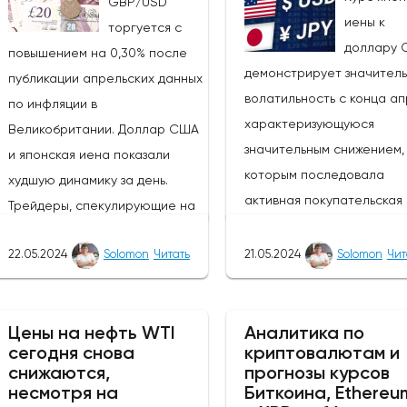
GBP/USD
иены к
торгуется с
доллару 
повышением на 0,30% после
демонстрирует значител
публикации апрельских данных
волатильность с конца ап
по инфляции в
характеризующуюся
Великобритании. Доллар США
значительным снижением, 
и японская иена показали
которым последовала
худшую динамику за день.
активная покупательская
Трейдеры, спекулирующие на
активность. Тем не менее,
росте курса фунта, могут
покупатели сохраняют
22.05.2024
Solomon
Читать
21.05.2024
Solomon
Чит
извлечь выгоду из ослабления
контроль, и основной тре
этих валют, так как пара
остается бычьим, цена с
GBP/JPY выросла на 0,47%.
направляется к отметке 1
Цены на нефть WTI
Аналитика по
Однако инвесторам следует
сегодня снова
криптовалютам и
поскольку экономические
быть осторожными в
снижаются,
прогнозы курсов
показатели Японии указы
отношении возможных
несмотря на
Биткоина, Ethereu
на ослабление экономики