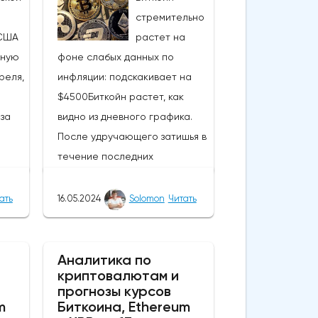
стремительно
США
растет на
ьную
фоне слабых данных по
реля,
инфляции: подскакивает на
$4500Биткойн растет, как
за
видно из дневного графика.
После удручающего затишья в
течение последних
нескольких недель вчерашние
события вызвали интерес,
ать
16.05.2024
Solomon
Читать
нд
подняли настроения и вернули
нова
капитал в самую ценную
60,
монету в мире. В результате
Аналитика по
криптовалютам и
прорыва курс монеты вырос
прогнозы курсов
вают
более чем на 4000 долларов,
m
Биткоина, Ethereum
.
а цены поднялись выше 66 000