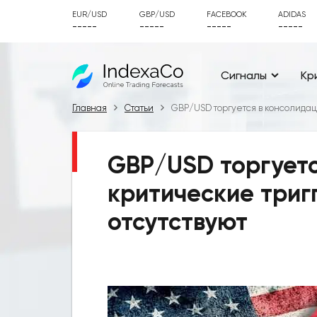
EUR/USD
GBP/USD
FACEBOOK
ADIDAS
-----
-----
-----
-----
Сигналы
Кр
Главная
Статьи
GBP/USD торгуется в консолидац
GBP/USD торгуетс
критические три
отсутствуют