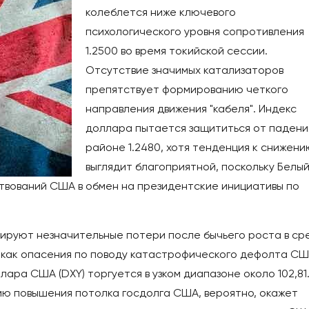
колеблется ниже ключевого
психологического уровня сопротивления
1.2500 во время токийской сессии.
Отсутствие значимых катализаторов
препятствует формированию четкого
направления движения "кабеля". Индекс
доллара пытается защититься от падени
районе 1.2480, хотя тенденция к снижени
выглядит благоприятной, поскольку Белы
ствований США в обмен на президентские инициативы по
ируют незначительные потери после бычьего роста в сре
к как опасения по поводу катастрофического дефолта С
ара США (DXY) торгуется в узком диапазоне около 102,81
ю повышения потолка госдолга США, вероятно, окажет