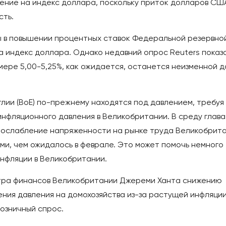
ние на индекс доллара, поскольку приток долларов США
сть.
ы в повышении процентных ставок Федеральной резервно
 индекс доллара. Однако недавний опрос Reuters показа
мере 5,00-5,25%, как ожидается, останется неизменной д
глии (BoE) по-прежнему находятся под давлением, требуя
фляционного давления в Великобритании. В среду глава
то ослабление напряженности на рынке труда Великобрит
и, чем ожидалось в феврале. Это может помочь немного
инфляции в Великобритании.
стра финансов Великобритании Джереми Ханта снижению
ения давления на домохозяйства из-за растущей инфляци
озничный спрос.