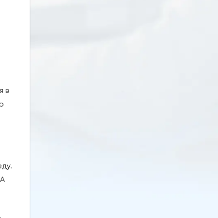
я в
ю
й
ду.
ША
.