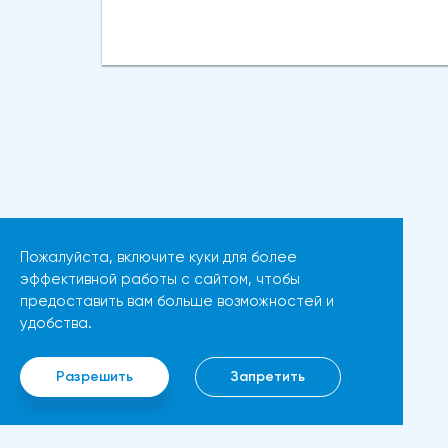
существенной поддержки
сопротивления в 3800
доллару США, позволив фунту
долларов.Осцилляторы и цена
стерлингов сохранить свою
самого Эфириума показывают,
силу.Недавние данные по
что произошло значительное
индексу цен производителей
восстановление
(PPI) в США, который в апреле
динамической стороны
вырос на 2,2% в годовом
монеты. Таким образом, все
исчислении, что немного выше
эти факторы будут
мартовского роста на 1,8%, не
поддерживать дальнейший
Пожалуйста, включите куки для более
оказали существенного
рост движения.Мы можем
эффективной работы с сайтом, чтобы
влияния на доллар, указывая
предоставить вам больше возможностей и
ожидать прорыва выше 3850
на то, что участники рынка по-
удобства.
долларов, если цена Ethereum
прежнему с осторожностью
в ближайшие дни останется
относятся к покупке
Разрешить
Запретить
выше 3500 долларов.
американской валюты,
Следующим препятствием
несмотря на растущую
станет цена в 4000 долларов.