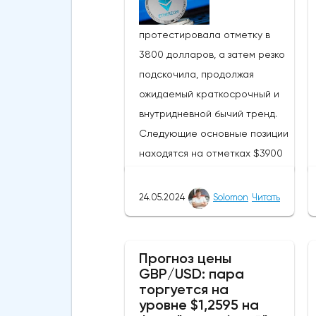
протестировала отметку в
3800 долларов, а затем резко
подскочила, продолжая
ожидаемый краткосрочный и
внутридневной бычий тренд.
Следующие основные позиции
находятся на отметках $3900
и $4097 соответственно.
Похоже, что криптовалюта
24.05.2024
Solomon
Читать
находится недалеко от уровня
сопротивления в $4000. ETH
смог подняться выше своей
Прогноз цены
GBP/USD: пара
50-дневной скользящей
торгуется на
средней из-за недавних
уровне $1,2595 на
бычьих колебаний, которые