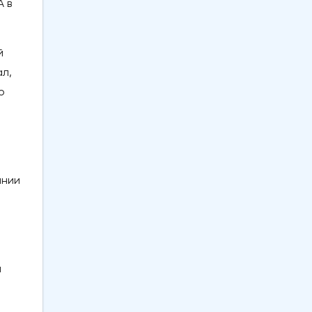
 в
й
л,
о
ании
и