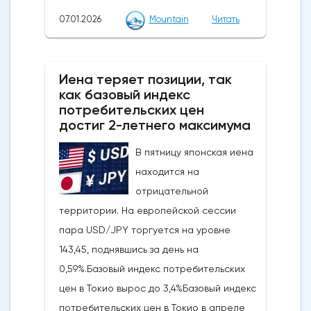
импульса и коррекции: Недавний отскок
07.01.2026
Mountain
Читать
достиг ключевого уровня коррекции
Фибоначчи и сопровождается медвежьей
дивергенцией RSI, что говорит о том, что
Иена теряет позиции, так
это движение, скорее всего, является
как базовый индекс
отскоком от тренда, а не новым бычьим
потребительских цен
импульсом.Ключевые уровни, на которые
достиг 2-летнего максимума
стоит обратить внимание: прорыв ниже 4
В пятницу японская иена
430/4 403 долларов США откроет путь к
находится на
более глубокому откату к 4 333-4 309
отрицательной
долларам США и, возможно, к 4 267-4 243
территории. На европейской сессии
долларам США, в то время как явный
пара USD/JPY торгуется на уровне
прорыв выше 4 500 долларов США сведет
143,45, поднявшись за день на
на нет медвежий
0,59%.Базовый индекс потребительских
сценарий.Краткосрочный тренд (от 1 до 3
цен в Токио вырос до 3,4%Базовый индекс
дней): разворот в сторону
потребительских цен в Токио в апреле