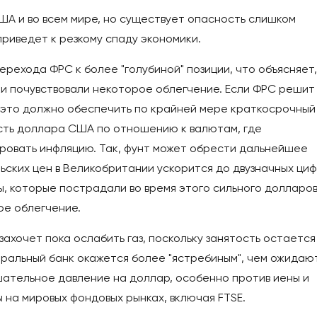
ША и во всем мире, но существует опасность слишком
приведет к резкому спаду экономики.
ерехода ФРС к более "голубиной" позиции, что объясняет,
ки почувствовали некоторое облегчение. Если ФРС решит
, это должно обеспечить по крайней мере краткосрочный
ость доллара США по отношению к валютам, где
ровать инфляцию. Так, фунт может обрести дальнейшее
ьских цен в Великобритании ускорится до двузначных циф
ы, которые пострадали во время этого сильного долларо
ое облегчение.
захочет пока ослабить газ, поскольку занятость остается
тральный банк окажется более "ястребиным", чем ожидаю
шательное давление на доллар, особенно против иены и
ы на мировых фондовых рынках, включая FTSE.