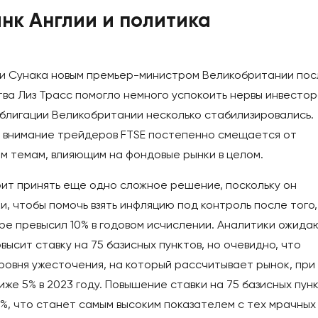
анк Англии и политика
ши Сунака новым премьер-министром Великобритании пос
ва Лиз Трасс помогло немного успокоить нервы инвестор
облигации Великобритании несколько стабилизировались.
, внимание трейдеров FTSE постепенно смещается от
м темам, влияющим на фондовые рынки в целом.
оит принять еще одно сложное решение, поскольку он
, чтобы помочь взять инфляцию под контроль после того,
ре превысил 10% в годовом исчислении. Аналитики ожида
высит ставку на 75 базисных пунктов, но очевидно, что
уровня ужесточения, на который рассчитывает рынок, при
иже 5% в 2023 году. Повышение ставки на 75 базисных пун
00%, что станет самым высоким показателем с тех мрачных