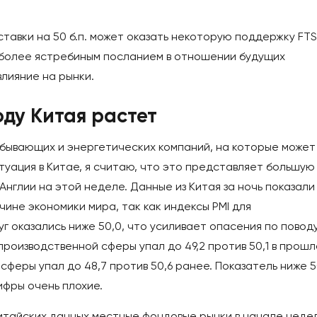
тавки на 50 б.п. может оказать некоторую поддержку FTS
 более ястребиным посланием в отношении будущих
лияние на рынки.
ду Китая растет
обывающих и энергетических компаний, на которые может
туация в Китае, я считаю, что это представляет большую
 Англии на этой неделе. Данные из Китая за ночь показали
ине экономики мира, так как индексы PMI для
г оказались ниже 50,0, что усиливает опасения по повод
производственной сферы упал до 49,2 против 50,1 в прошл
сферы упал до 48,7 против 50,6 ранее. Показатель ниже 5
ифры очень плохие.
итайских данных местные фондовые рынки в начале неде