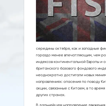
середины октября, как и западные фи
гораздо менее впечатляющим, чем ро
индексов континентальной Европы и о
британского базового фондового индек
неоднократно достигали новых минимум
направлениях: опасения по поводу К
акции, связанные с Китаем, в то врем
других странах.
В дальнейшем направление движения F