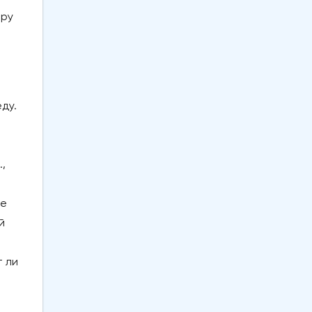
ару
ду.
,
ие
й
т ли