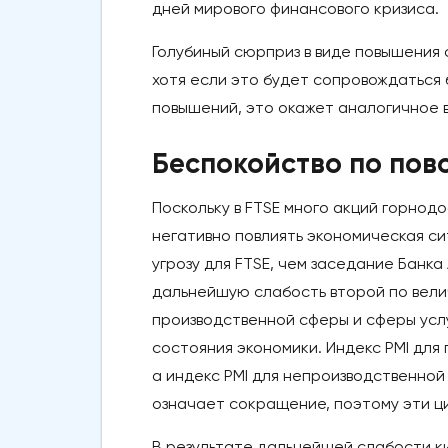
дней мирового финансового кризиса.
Голубиный сюрприз в виде повышения с
хотя если это будет сопровождаться
повышений, это окажет аналогичное в
Беспокойство по пово
Поскольку в FTSE много акций горнод
негативно повлиять экономическая си
угрозу для FTSE, чем заседание Банка
дальнейшую слабость второй по велич
производственной сферы и сферы услу
состояния экономики. Индекс PMI для 
а индекс PMI для непроизводственной 
означает сокращение, поэтому эти ц
В результате дальнейшей слабости к