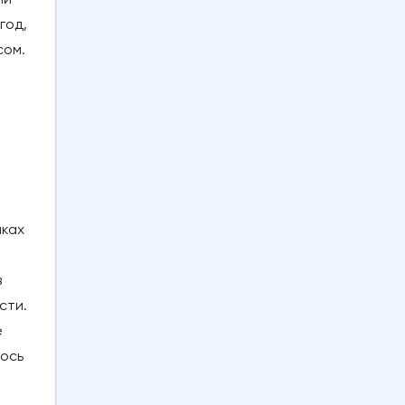
год,
сом.
мках
в
сти.
е
лось