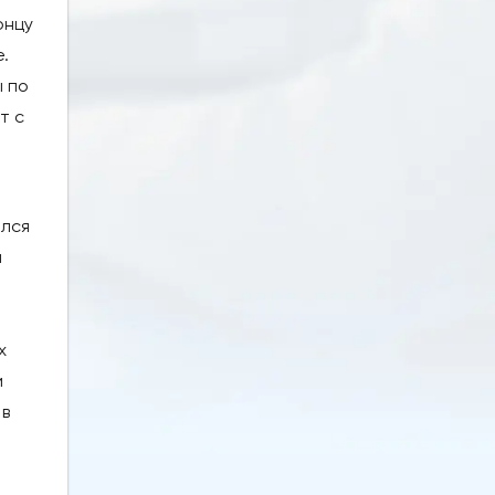
онцу
.
ы по
т с
ался
м
х
и
 в