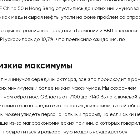
E China 50 и Hang Seng опустились до новых минимумов за 
е как медь и сырая нефть, упали на фоне проблем со спро
о лучше: розничные продажи в Германии и ВВП еврозоны
I ускорилась до 10,7%, что превысило ожидания, по
изкие максимумы
от минимумов середины октября, все это происходит в ра
ких минимумов и более низких максимумов. Мы сохраняем
т нам обратное. Область от 7100 до 7140 была ключевой 
 внимательно следите за ценовым движением в этой обла
ы можем увидеть первоначальный прорыв, но если быки н
ыше из-за макроэкономических причин, о которых говори
т превратиться в разворотную модель неудавшегося