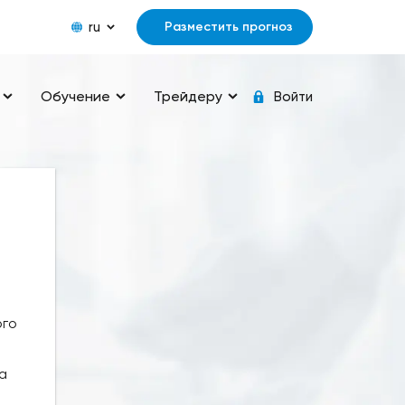
ru
Разместить прогноз
Обучение
Трейдеру
Войти
ого
а