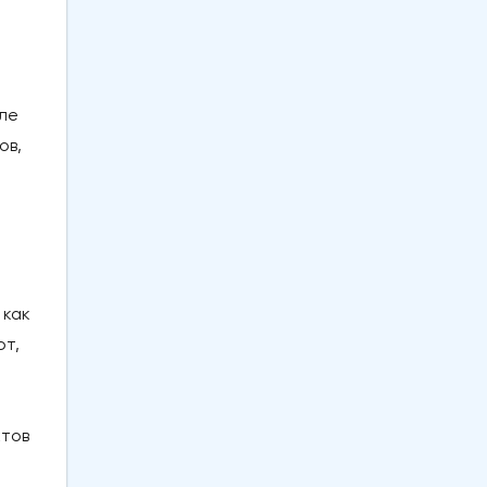
ле
ов,
 как
ют,
ктов