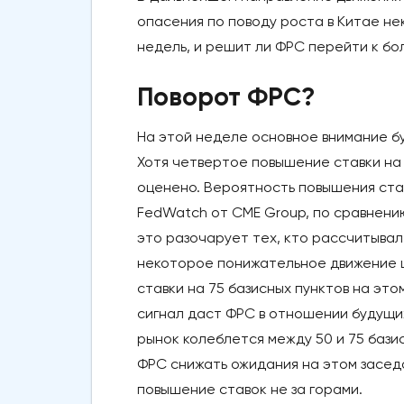
опасения по поводу роста в Китае н
недель, и решит ли ФРС перейти к бо
Поворот ФРС?
На этой неделе основное внимание б
Хотя четвертое повышение ставки на 
оценено. Вероятность повышения став
FedWatch от CME Group, по сравнению 
это разочарует тех, кто рассчитывал
некоторое понижательное движение це
ставки на 75 базисных пунктов на это
сигнал даст ФРС в отношении будущих
рынок колеблется между 50 и 75 базис
ФРС снижать ожидания на этом заседа
повышение ставок не за горами.