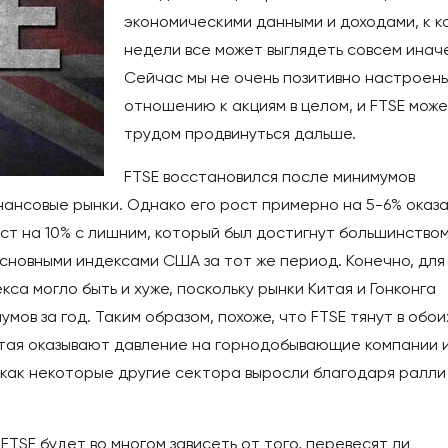
экономическими данными и доходами, к к
недели все может выглядеть совсем иначе
Сейчас мы не очень позитивно настроен
отношению к акциям в целом, и FTSE може
трудом продвинуться дальше.
FTSE восстановился после минимумов
нансовые рынки. Однако его рост примерно на 5-6% оказ
ст на 10% с лишним, который был достигнут большинство
сновными индексами США за тот же период. Конечно, для
са могло быть и хуже, поскольку рынки Китая и Гонконга
ов за год. Таким образом, похоже, что FTSE тянут в обои
итая оказывают давление на горнодобывающие компании 
я как некоторые другие сектора выросли благодаря ралли
TSE будет во многом зависеть от того, перевесят ли