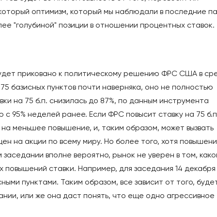
екоторый оптимизм, который мы наблюдали в последние п
лее "голубиной" позиции в отношении процентных ставок.
удет приковано к политическому решению ФРС США в сре
75 базисных пунктов почти наверняка, оно не полностью
ки на 75 б.п. снизилась до 87%, по данным инструмента
с 95% неделей ранее. Если ФРС повысит ставку на 75 б.п.
 на меньшее повышение, и, таким образом, может вызвать
н на акции по всему миру. Но более того, хотя повышен
м заседании вполне вероятно, рынок не уверен в том, како
 повышений ставки. Например, для заседания 14 декабря
ными пунктами. Таким образом, все зависит от того, буде
нии, или же она даст понять, что еще одно агрессивное