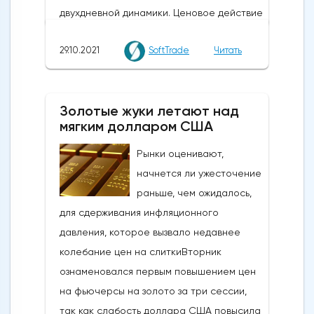
двухдневной динамики. Ценовое действие
отражает выравнивание позиций в
29.10.2021
SoftTrade
Читать
преддверии решений Федеральной
резервной системы США по денежно-
кредитной политике на следующей
Золотые жуки летают над
неделе 2-3 ноября.На этой неделе Банк
мягким долларом США
Японии (BOJ), как и ожидалось, проводил
стабильную политику. Ожидается, что на
Рынки оценивают,
следующей неделе ФРС объявит о
начнется ли ужесточение
начале сокращения своих масштабных
раньше, чем ожидалось,
стимулирующих мер. Однако трейдеры
для сдерживания инфляционного
все еще не уверены, что скажет
давления, которое вызвало недавнее
Федеральный комитет по открытым
колебание цен на слиткиВторник
рынкам о сроках своего первого
ознаменовался первым повышением цен
повышения ставки. Это одна из проблем,
на фьючерсы на золото за три сессии,
которая может стать источником
так как слабость доллара США повысила