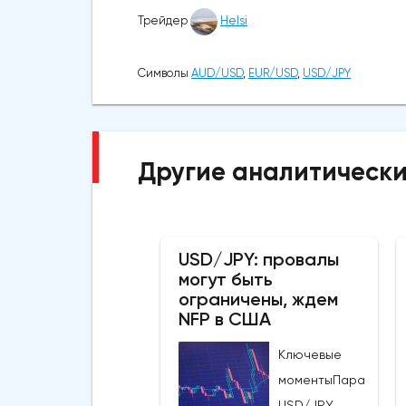
Трейдер
Helsi
Символы
AUD/USD
,
EUR/USD
,
USD/JPY
Другие аналитически
USD/JPY: провалы
могут быть
ограничены, ждем
NFP в США
Ключевые
моментыПара
USD/JPY