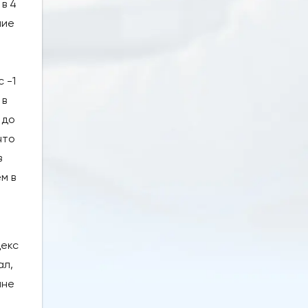
в 4
ние
 -1
 в
 до
что
в
м в
декс
ал,
ане