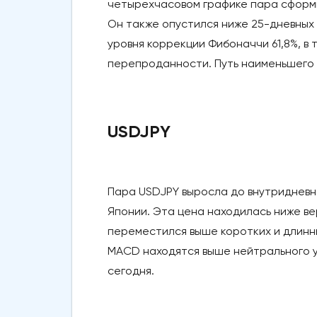
четырехчасовом графике пара сформ
Он также опустился ниже 25-дневных 
уровня коррекции Фибоначчи 61,8%, в 
перепроданности. Путь наименьшего с
USDJPY
Пара USDJPY выросла до внутридневно
Японии. Эта цена находилась ниже ве
переместился выше коротких и длинны
MACD находятся выше нейтрального у
сегодня.