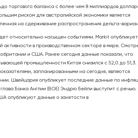
до торгового баланса с более чем 8 миллиардов доллар
большим риском для австралийской экономики является
ленная на сдерживание распространения дельта-вариан
дет относительно насыщен событиями. Markit опубликует
й активности в производственном секторе в мире. Смотр
кобритании и США. Ранее сегодня данные показали, что
ывающей промышленности Китая снизился с 52,0 до 51,3.
оказателями, запланированными на сегодня, являются
ании. Швейцария опубликует последние данные по инфля
 глава Банка Англии (BOE) Эндрю Бейли выступит с речью.
США опубликуют данные о занятости в