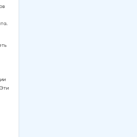
ов
та.
еть
ции
 Эти