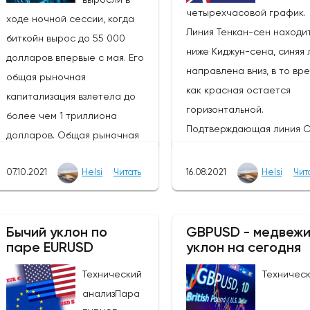
четырехчасовой график.
ходе ночной сессии, когда
Линия Тенкан-сен находи
биткойн вырос до 55 000
ниже Киджун-сена, синяя 
долларов впервые с мая. Его
направлена вниз, в то вр
общая рыночная
как красная остается
капитализация взлетела до
горизонтальной.
более чем 1 триллиона
Подтверждающая линия C
долларов. Общая рыночная
Span находится ниже гра
капитализация всех
цены, текущее облако
07.10.2021
Helsi
Читать
16.08.2021
Helsi
Чит
криптовалют, отслеживаемых
снижается. Прибор был
CoinMarketCap, выросла до
скорректирован до линии
более чем 2,3 трлн долларов.
Тенкан-сен. Ожидается, ч
Бычий уклон по
GBPUSD - медвеж
Не было никакого конкретного
паре EURUSD
уклон на сегодня
одним из предыдущих
катализатора, который
минимумов линии Chikou 
подтолкнул бы цены на
ы
Технический
Техничес
будет уровень поддержки
криптовалюту к росту. Тем не
А
анализПара
(1.9633). Ожидается, что о
менее, последние данные по