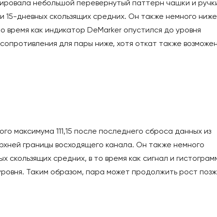
ировала небольшой перевернутый паттерн чашки и ручк
и 15-дневных скользящих средних. Он также немного ниже
то время как индикатор DeMarker опустился до уровня
опротивления для пары ниже, хотя откат также возможен
го максимума 111,15 после последнего сброса данных из
рхней границы восходящего канала. Он также немного
х скользящих средних, в то время как сигнал и гистограм
ровня. Таким образом, пара может продолжить рост поз