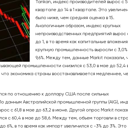
Tankan, индекс производителей вырос с 5 
квартале до 14 в 1 квартале. Это увеличе
было ниже, чем средняя оценка в 15.
Аналогичным образом, индекс крупных
непроизводственных предприятий вырос с
до 1, в то время как капитальные вложения
крупную промышленность выросли с 3,0%
9,6%. Между тем, данные Markit показали, 
ывающей промышленности снизился с 53,0 в мае до 52,4 
, что экономика страны восстанавливается медленнее, че
лся по отношению к доллару США после сильных
По данным Австралийской промышленной группы (AIG), ин
с 61,8 в мае до 63,2 в июне. Другой опрос Markit показ
ся с 60,4 в мае до 58,6. Между тем, объем торговли в стр
до 6%, в то время как импорт увеличился с -3% до 3%. Это