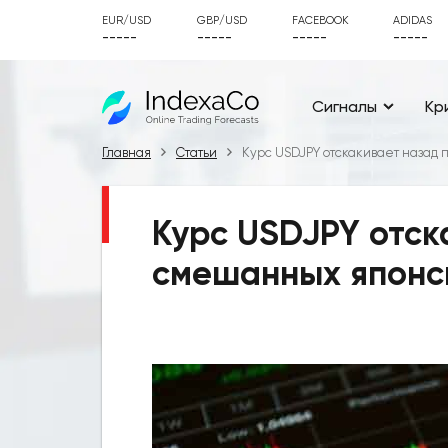
EUR/USD
GBP/USD
FACEBOOK
ADIDAS
-----
-----
-----
-----
Сигналы
Кр
Главная
Статьи
Курс USDJPY отскакивает назад
Курс USDJPY отск
смешанных японс