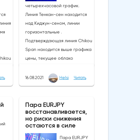
четырехчасовой график.
тся
Линия Тенкан-сен находится
линия
над Киджун-сеном, линии
емя
горизонтальные .
Подтверждающая линия Chikou
Span находится выше графика
hikou
цены, текущее облако
фика
снижается. Инструмент
торгуется выше линий Тенкан-
ать
16.08.2021
Helsi
Читать
сен и Киджун-сен; бычий
тренд все еще силен.
то
Ожидается, что одним из
ий
Пара EURJPY
восстанавливается,
предыдущих минимумов линии
но риски снижения
Span
Chikou Span будет уровень
кий
остаются в силе
поддержки (0.8460).
дним
Ожидается, что одним из
Пара EURJPY