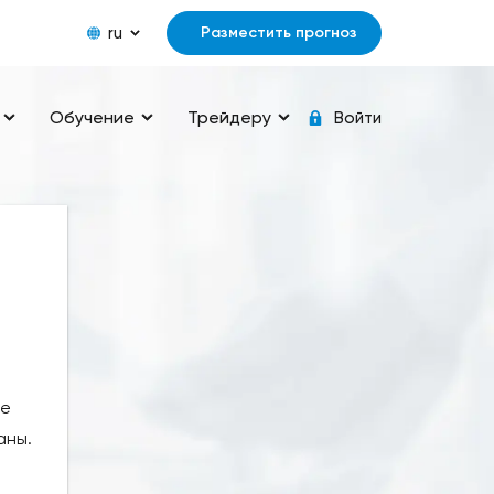
ru
Разместить прогноз
Обучение
Трейдеру
Войти
ле
аны.