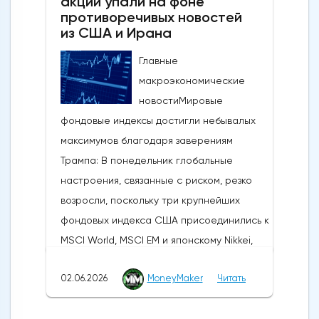
акции упали на фоне
противоречивых новостей
из США и Ирана
Главные
макроэкономические
новостиМировые
фондовые индексы достигли небывалых
максимумов благодаря заверениям
Трампа: В понедельник глобальные
настроения, связанные с риском, резко
возросли, поскольку три крупнейших
фондовых индекса США присоединились к
MSCI World, MSCI EM и японскому Nikkei,
установив новые исторические рекорды.
02.06.2026
MoneyMaker
Читать
Широкое продвижение вперед
последовало за заявлениями президента