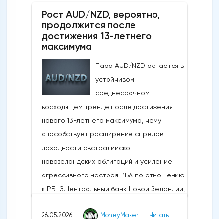
США Дональда Трампа, указывающими на
Рост AUD/NZD, вероятно,
то, что, несмотря на новые военные
продолжится после
обмены в выходные, Вашингтон и Тегеран
достижения 13-летнего
по-прежнему ведут активные
максимума
дипломатические
Пара AUD/NZD остается в
дискуссии.Производственная активность в
устойчивом
США достигла 4-летнего максимума:
среднесрочном
Несмотря на структурные проблемы,
восходящем тренде после достижения
связанные с нефтяным кризисом в
нового 13-летнего максимума, чему
регионе и рекордно низким уровнем
способствует расширение спредов
потребительского доверия,
доходности австралийско-
опубликованные в понедельник данные
новозеландских облигаций и усиление
показали, что производственная
агрессивного настроя РБА по отношению
активность в США растет самыми
к РБНЗ.Центральный банк Новой Зеландии,
быстрыми темпами за последние четыре
РБНЗ, объявит о своем решении по
года. Индекс деловой активности в
26.05.2026
MoneyMaker
Читать
денежно-кредитной политике завтра, в