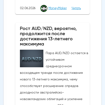
установив новые исторические рекорды.
02.06.2026
MoneyMaker
Читать
Широкое продвижение вперед
последовало за заявлениями президента
США Дональда Трампа, указывающими на
Рост AUD/NZD, вероятно,
то, что, несмотря на новые военные
продолжится после
обмены в выходные, Вашингтон и Тегеран
достижения 13-летнего
по-прежнему ведут активные
максимума
дипломатические
Пара AUD/NZD остается в
дискуссии.Производственная активность в
устойчивом
США достигла 4-летнего максимума:
среднесрочном
Несмотря на структурные проблемы,
восходящем тренде после достижения
связанные с нефтяным кризисом в
нового 13-летнего максимума, чему
регионе и рекордно низким уровнем
способствует расширение спредов
потребительского доверия,
доходности австралийско-
опубликованные в понедельник данные
новозеландских облигаций и усиление
показали, что производственная