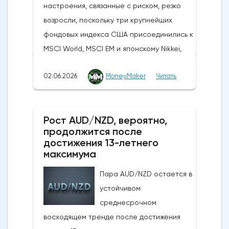
настроения, связанные с риском, резко
возросли, поскольку три крупнейших
фондовых индекса США присоединились к
MSCI World, MSCI EM и японскому Nikkei,
установив новые исторические рекорды.
02.06.2026
MoneyMaker
Читать
Широкое продвижение вперед
последовало за заявлениями президента
США Дональда Трампа, указывающими на
Рост AUD/NZD, вероятно,
то, что, несмотря на новые военные
продолжится после
обмены в выходные, Вашингтон и Тегеран
достижения 13-летнего
по-прежнему ведут активные
максимума
дипломатические
Пара AUD/NZD остается в
дискуссии.Производственная активность в
устойчивом
США достигла 4-летнего максимума:
среднесрочном
Несмотря на структурные проблемы,
восходящем тренде после достижения
связанные с нефтяным кризисом в