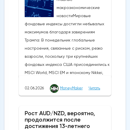
макроэкономические
новостиМировые
фондовые индексы достигли небывалых
максимумов благодаря заверениям
Трампа: В понедельник глобальные
настроения, связанные с риском, резко
возросли, поскольку три крупнейших
фондовых индекса США присоединились к
MSCI World, MSCI EM и японскому Nikkei,
установив новые исторические рекорды.
02.06.2026
MoneyMaker
Читать
Широкое продвижение вперед
последовало за заявлениями президента
США Дональда Трампа, указывающими на
Рост AUD/NZD, вероятно,
то, что, несмотря на новые военные
продолжится после
обмены в выходные, Вашингтон и Тегеран
достижения 13-летнего
по-прежнему ведут активные