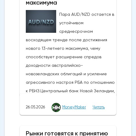
максимума
дипломатические
Пара AUD/NZD остается в
дискуссии.Производственная активность в
устойчивом
США достигла 4-летнего максимума:
среднесрочном
Несмотря на структурные проблемы,
восходящем тренде после достижения
связанные с нефтяным кризисом в
нового 13-летнего максимума, чему
регионе и рекордно низким уровнем
способствует расширение спредов
потребительского доверия,
доходности австралийско-
опубликованные в понедельник данные
новозеландских облигаций и усиление
показали, что производственная
агрессивного настроя РБА по отношению
активность в США растет самыми
к РБНЗ.Центральный банк Новой Зеландии,
быстрыми темпами за последние четыре
РБНЗ, объявит о своем решении по
года. Индекс деловой активности в
26.05.2026
MoneyMaker
Читать
денежно-кредитной политике завтра, в
производственном секторе ISM за май
среду, 27 мая 2026 года, в 10:00 по
вырос до 54,0 против 52,7 в апреле и
восточному времени, после чего час
оказался выше ожиданий, составлявших
Рынки готовятся к принятию
спустя состоится пресс-конференция
53 пункта. Быстрый рост обусловлен, в