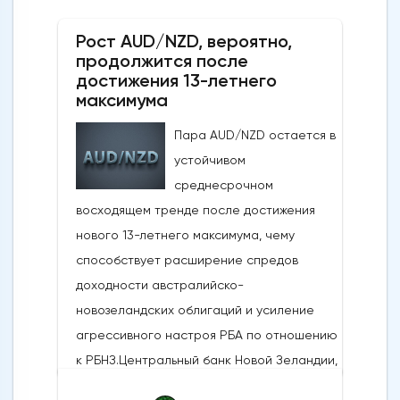
США Дональда Трампа, указывающими на
Рост AUD/NZD, вероятно,
то, что, несмотря на новые военные
продолжится после
обмены в выходные, Вашингтон и Тегеран
достижения 13-летнего
по-прежнему ведут активные
максимума
дипломатические
Пара AUD/NZD остается в
дискуссии.Производственная активность в
устойчивом
США достигла 4-летнего максимума:
среднесрочном
Несмотря на структурные проблемы,
восходящем тренде после достижения
связанные с нефтяным кризисом в
нового 13-летнего максимума, чему
регионе и рекордно низким уровнем
способствует расширение спредов
потребительского доверия,
доходности австралийско-
опубликованные в понедельник данные
новозеландских облигаций и усиление
показали, что производственная
агрессивного настроя РБА по отношению
активность в США растет самыми
к РБНЗ.Центральный банк Новой Зеландии,
быстрыми темпами за последние четыре
РБНЗ, объявит о своем решении по
года. Индекс деловой активности в