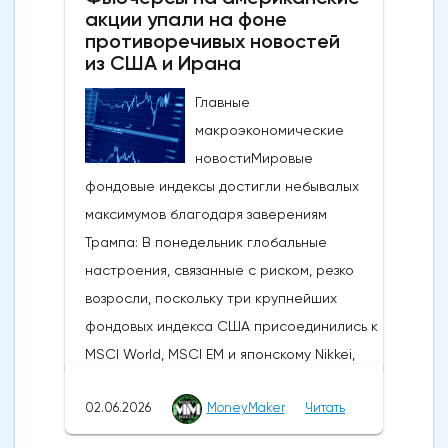
акции упали на фоне
противоречивых новостей
из США и Ирана
Главные
макроэкономические
новостиМировые
фондовые индексы достигли небывалых
максимумов благодаря заверениям
Трампа: В понедельник глобальные
настроения, связанные с риском, резко
возросли, поскольку три крупнейших
фондовых индекса США присоединились к
MSCI World, MSCI EM и японскому Nikkei,
установив новые исторические рекорды.
02.06.2026
MoneyMaker
Читать
Широкое продвижение вперед
последовало за заявлениями президента