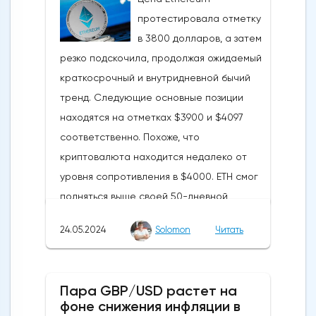
протестировала отметку
в 3800 долларов, а затем
резко подскочила, продолжая ожидаемый
краткосрочный и внутридневной бычий
тренд. Следующие основные позиции
находятся на отметках $3900 и $4097
соответственно. Похоже, что
криптовалюта находится недалеко от
уровня сопротивления в $4000. ETH смог
подняться выше своей 50-дневной
скользящей средней из-за недавних
24.05.2024
Solomon
Читать
бычьих колебаний, которые могут развеять
опасения инвесторов по поводу
направления движения
Пара GBP/USD растет на
криптовалюты.Курс супер-альткоина не
фоне снижения инфляции в
рос до тех пор, пока за неделю до