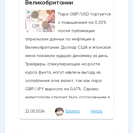
Великобритании
истечения последнего срока для VanEck,
Пара GBP/USD торгуется
21Shares и ARK не утвердили спотовые ETF
с повышением на 0,30%
на Ethereum. К счастью для Ethereum, в
после публикации
понедельник, 20 мая, ожидания стали
апрельских данных по инфляции в
более оптимистичными, что помогло
Великобритании. Доллар США и японская
криптовалюте вырасти более чем на 20%.
иена показали худшую динамику за день.
Таким образом, Ethereum преодолел
Трейдеры, спекулирующие на росте
отметку сопротивления в 3800
курса фунта, могут извлечь выгоду из
долларов.Осцилляторы и цена самого
ослабления этих валют, так как пара
Эфириума показывают, что произошло
GBP/JPY выросла на 0,47%. Однако
значительное восстановление
инвесторам следует быть осторожными в
динамической стороны монеты. Таким
отношении возможных изменений цен в
образом, все эти факторы будут
22.05.2024
Solomon
Читать
связи с открытием европейского
поддерживать дальнейший рост
рынка.Инфляция в Великобритании
движения.Мы можем ожидать прорыва
снизилась с 3,2% до 2,3%, что стало самым
выше 3850 долларов, если цена Ethereum