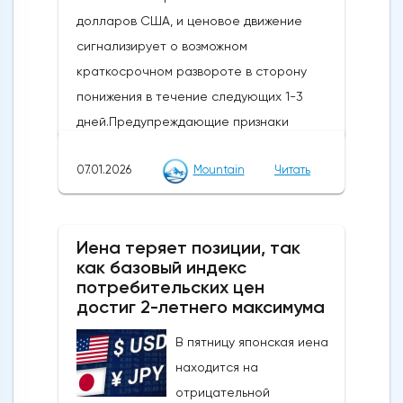
долларов США, и ценовое движение
сигнализирует о возможном
краткосрочном развороте в сторону
понижения в течение следующих 1-3
дней.Предупреждающие признаки
импульса и коррекции: Недавний отскок
07.01.2026
Mountain
Читать
достиг ключевого уровня коррекции
Фибоначчи и сопровождается медвежьей
дивергенцией RSI, что говорит о том, что
Иена теряет позиции, так
это движение, скорее всего, является
как базовый индекс
отскоком от тренда, а не новым бычьим
потребительских цен
импульсом.Ключевые уровни, на которые
достиг 2-летнего максимума
стоит обратить внимание: прорыв ниже 4
В пятницу японская иена
430/4 403 долларов США откроет путь к
находится на
более глубокому откату к 4 333-4 309
отрицательной
долларам США и, возможно, к 4 267-4 243