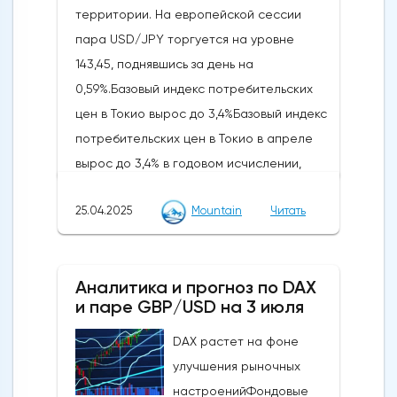
территории. На европейской сессии
долларам США, в то время как явный
пара USD/JPY торгуется на уровне
прорыв выше 4 500 долларов США сведет
143,45, поднявшись за день на
на нет медвежий
0,59%.Базовый индекс потребительских
сценарий.Краткосрочный тренд (от 1 до 3
цен в Токио вырос до 3,4%Базовый индекс
дней): разворот в сторону
потребительских цен в Токио в апреле
пониженияСледите за ключевым
вырос до 3,4% в годовом исчислении,
краткосрочным сопротивлением на
достигнув самого высокого уровня с
уровне 4485/4500 долларов США, чтобы
25.04.2025
Mountain
Читать
апреля 2023 года. Он был значительно
на первом этапе не произошло
выше мартовского роста на 2,4% и
незначительного разворота в сторону
превысил рыночную оценку в 3,2%. Резкий
понижения по золоту (XAU/USD).Прорыв
Аналитика и прогноз по DAX
скачок был вызван сокращением
ниже 4 430/4 403 долларов США может
и паре GBP/USD на 3 июля
государственных энергетических
привести к дальнейшему ослаблению в
субсидий, а также повышением цен на
DAX растет на фоне
направлении следующих промежуточных
продовольствие. За последний год цены
улучшения рыночных
уровней поддержки на уровне 4 333/4 309
на рис, основной продукт питания,
настроенийФондовые
долларов США, за которыми последует