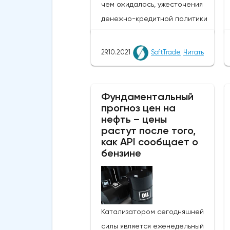
чем ожидалось, ужесточения
денежно-кредитной политики
со стороны ФРС.Пара
доллар/иена растет в начале
29.10.2021
SoftTrade
Читать
пятницы, и валютная пара
растет в течение недели
после мрачной двухдневной
Фундаментальный
динамики. Ценовое действие
прогноз цен на
нефть – цены
отражает выравнивание
растут после того,
позиций в преддверии
как API сообщает о
решений Федеральной
бензине
резервной системы США по
денежно-кредитной политике
на следующей неделе 2-3
ноября.На этой неделе Банк
Катализатором сегодняшней
Японии (BOJ), как и ожидалось,
силы является еженедельный