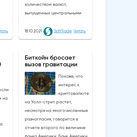
количеством валют,
выпущенных центральными
банками, которые были
я
напечатаны для
тать
18.10.2021
SoftTrade
Читать
е
стимулирования
экономикиНесмотря на
олах
некоторые опасения по
Биткойн бросает
ал,
0
вызов гравитации
поводу глобальной инфляции,
омика
биткойн оставался вблизи
Похоже, что
ем
шестимесячного максимума
интерес к
осли
рано утром в понедельник на
криптовалюте
а
м на
фоне оптимизма по поводу
на Уолл-стрит растет,
того, что финансовые
несмотря на многочисленные
еще
регуляторы США скоро
разногласия, говорится в
а.
одобрят крипто-ETF.Опасения
отчете второго по величине
24
по поводу инфляции также
банка Америки. Банк Америки