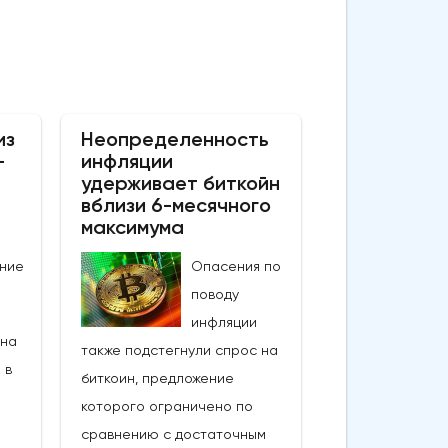
из
Неопределенность
–
инфляции
удерживает биткойн
вблизи 6-месячного
максимума
ние
Опасения по
поводу
инфляции
 на
также подстегнули спрос на
 в
биткоин, предложение
которого ограничено по
сравнению с достаточным