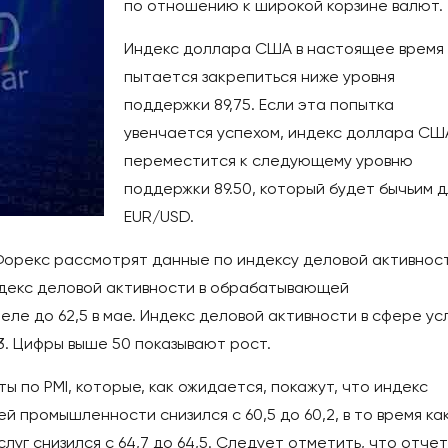
по отношению к широкой корзине валют.
Индекс доллара США в настоящее время
пытается закрепиться ниже уровня
поддержки 89,75. Если эта попытка
увенчается успехом, индекс доллара СШ
переместится к следующему уровню
поддержки 89.50, который будет бычьим д
EUR/USD.
орекс рассмотрят данные по индексу деловой активност
ндекс деловой активности в обрабатывающей
еле до 62,5 в мае. Индекс деловой активности в сфере усл
,3. Цифры выше 50 показывают рост.
 по PMI, которые, как ожидается, покажут, что индекс
 промышленности снизился с 60,5 до 60,2, в то время ка
луг снизился с 64,7 до 64,5. Следует отметить, что отче