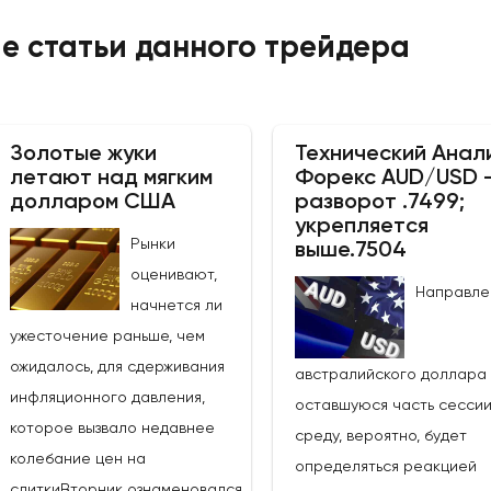
е статьи данного трейдера
Золотые жуки
Технический Анал
летают над мягким
Форекс AUD/USD 
долларом США
разворот .7499;
укрепляется
Рынки
выше.7504
оценивают,
Направле
начнется ли
ужесточение раньше, чем
ожидалось, для сдерживания
австралийского доллара
инфляционного давления,
оставшуюся часть сессии
которое вызвало недавнее
среду, вероятно, будет
колебание цен на
определяться реакцией
слиткиВторник ознаменовался