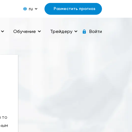
ru
Разместить прогноз
Обучение
Трейдеру
Войти
в то
нным