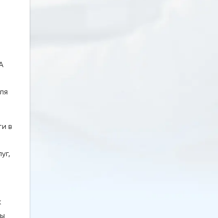
А
ля
и в
уг,
к
ты