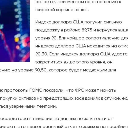
остается неизменным по отношению к
широкой корзине валют.
Индекс доллара США получил сильную
поддержку в районе 89,75 и вернулся выш
уровня 90. Ближайшее сопротивление дл
индекса доллара США находится на отм
90,30. Если индексу доллара США удастс
закрепиться выше этого уровня, он
нию на уровне 90,50, которое будет медвежьим для
ак протоколы FOMC показали, что ФРС может начать
окупки активов на предстоящих заседаниях в случае, ес
ься уверенными темпами.
осредоточат внимание на данных по занятости от
идают, что первоначальный отчет о заявках на пособие 