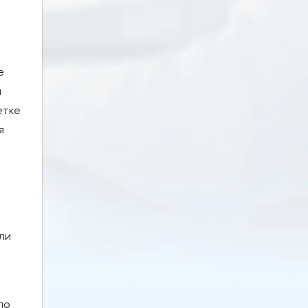
е
я
етке
я
ли
по