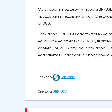
Со стороны поддержки пара GBP/USD 
продолжить недавний откат. Следую
1.4080.
Если пара GBP/USD опустится ниже эт
на 20 ЕМА на отметке 1.4040. Движен
уровне 1.4020. В случае, если паре G
направится к следующей поддержке н
Трейдер
SoftTrade
Символы
GBP/USD