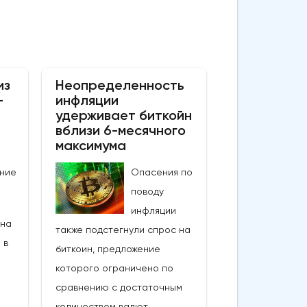
из
Неопределенность
–
инфляции
удерживает биткойн
вблизи 6-месячного
максимума
ние
Опасения по
поводу
инфляции
 на
также подстегнули спрос на
 в
биткоин, предложение
которого ограничено по
сравнению с достаточным
количеством валют,