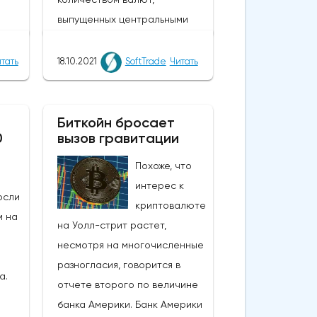
выпущенных центральными
банками, которые были
я
напечатаны для
тать
18.10.2021
SoftTrade
Читать
е
стимулирования
экономикиНесмотря на
олах
некоторые опасения по
Биткойн бросает
ал,
0
вызов гравитации
поводу глобальной инфляции,
омика
биткойн оставался вблизи
Похоже, что
ем
шестимесячного максимума
интерес к
осли
рано утром в понедельник на
криптовалюте
а
м на
фоне оптимизма по поводу
на Уолл-стрит растет,
того, что финансовые
несмотря на многочисленные
еще
регуляторы США скоро
разногласия, говорится в
а.
одобрят крипто-ETF.Опасения
отчете второго по величине
24
по поводу инфляции также
банка Америки. Банк Америки
подстегнули спрос на биткойн,