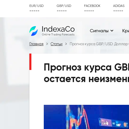
EUR/USD
GBP/USD
FACEBOOK
ADIDAS
-----
-----
-----
-----
Сигналы
Кр
Главная
Статьи
Прогноз курса GBP/USD: Долла
Прогноз курса G
остается неизме