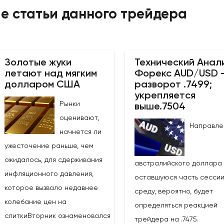
е статьи данного трейдера
Золотые жуки
Технический Анал
летают над мягким
Форекс AUD/USD 
долларом США
разворот .7499;
укрепляется
Рынки
выше.7504
оценивают,
Направле
начнется ли
ужесточение раньше, чем
ожидалось, для сдерживания
австралийского доллара
инфляционного давления,
оставшуюся часть сессии
которое вызвало недавнее
среду, вероятно, будет
колебание цен на
определяться реакцией
слиткиВторник ознаменовался
трейдера на .7475.