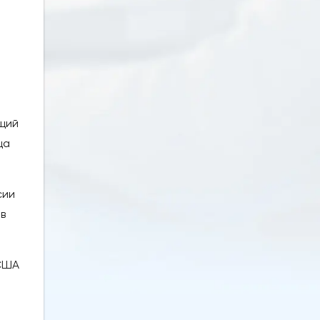
щий
ца
сии
в
 США