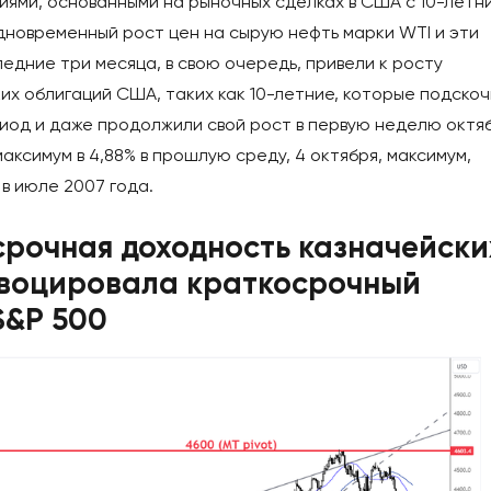
ями, основанными на рыночных сделках в США с 10-летн
дновременный рост цен на сырую нефть марки WTI и эти
едние три месяца, в свою очередь, привели к росту
их облигаций США, таких как 10-летние, которые подско
ериод и даже продолжили свой рост в первую неделю октя
аксимум в 4,88% в прошлую среду, 4 октября, максимум,
в июле 2007 года.
срочная доходность казначейски
воцировала краткосрочный
S&P 500