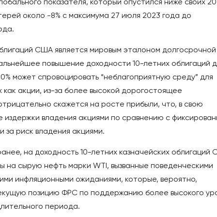
лобального показателя, который опустился ниже своих 20
ерей около -8% с максимума 27 июля 2023 года до
ода.
облигаций США является мировым эталоном долгосрочной
 дальнейшее повышение доходности 10-летних облигаций 
,20% может спровоцировать “неблагоприятную среду” для
х как акции, из-за более высокой дорогостоящее
отрицательно скажется на росте прибыли, что, в свою
е издержки владения акциями по сравнению с фиксирова
 за риск владения акциями.
ранее, на доходность 10-летних казначейских облигаций
ны на сырую нефть марки WTI, вызванные поведенческими
кими инфляционными ожиданиями, которые, вероятно,
екущую позицию ФРС по поддержанию более высокого ур
длительного периода.