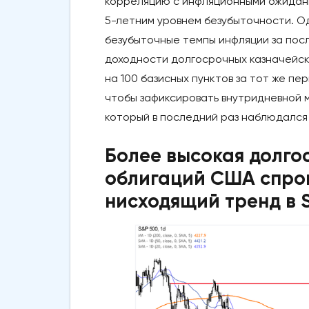
корреляцию с инфляционными ожидани
5-летним уровнем безубыточности. О
безубыточные темпы инфляции за посл
доходности долгосрочных казначейск
на 100 базисных пунктов за тот же п
чтобы зафиксировать внутридневной м
который в последний раз наблюдался 
Более высокая долго
облигаций США спро
нисходящий тренд в 