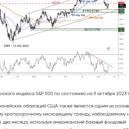
нского индекса S&P 500 по состоянию на 9 октября 2023 г
начейских облигаций США также является одним из основ
му краткосрочному нисходящему тренду, наблюдаемому 
 два месяца; используя американский базовый фондовый