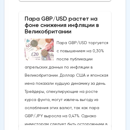
опасения инвесторов по поводу
направления движения
Пара GBP/USD растет на
криптовалюты.Курс супер-альткоина не
фоне снижения инфляции в
рос до тех пор, пока за неделю до
Великобритании
истечения последнего срока для VanEck,
Пара GBP/USD торгуется
21Shares и ARK не утвердили спотовые ETF
с повышением на 0,30%
на Ethereum. К счастью для Ethereum, в
после публикации
понедельник, 20 мая, ожидания стали
апрельских данных по инфляции в
более оптимистичными, что помогло
Великобритании. Доллар США и японская
криптовалюте вырасти более чем на 20%.
иена показали худшую динамику за день.
Таким образом, Ethereum преодолел
Трейдеры, спекулирующие на росте
отметку сопротивления в 3800
курса фунта, могут извлечь выгоду из
долларов.Осцилляторы и цена самого
ослабления этих валют, так как пара
Эфириума показывают, что произошло
GBP/JPY выросла на 0,47%. Однако
значительное восстановление
инвесторам следует быть осторожными в
динамической стороны монеты. Таким