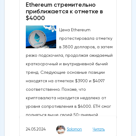
Ethereum стремительно
приближается к отметке в
$4000
Цена Ethereum
протестировала отметку
в 3800 долларов, а затем
резко подскочила, продолжая ожидаемый
краткосрочный и внутридневной бычий
тренд. Следующие основные позиции
находятся на отметках $3900 и $4097
соответственно. Похоже, что
криптовалюта находится недалеко от
уровня сопротивления в $4000. ETH смог
подняться выше своей 50-дневной
скользящей средней из-за недавних
24.05.2024
Solomon
Читать
бычьих колебаний, которые могут развеять