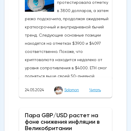
протестировала отметку
в 3800 долларов, а затем
резко подскочила, продолжая ожидаемый
краткосрочный и внутридневной бычий
тренд. Следующие основные позиции
находятся на отметках $3900 и $4097
соответственно. Похоже, что
криптовалюта находится недалеко от
уровня сопротивления в $4000. ETH смог
подняться выше своей 50-дневной
скользящей средней из-за недавних
24.05.2024
Solomon
Читать
бычьих колебаний, которые могут развеять
опасения инвесторов по поводу
направления движения
Пара GBP/USD растет на
криптовалюты.Курс супер-альткоина не
фоне снижения инфляции в
рос до тех пор, пока за неделю до
Великобритании