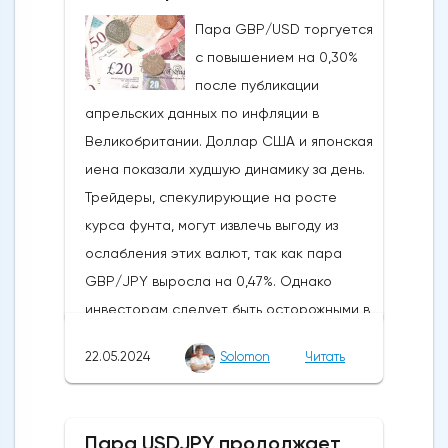
истечения последнего срока для VanEck,
Пара GBP/USD торгуется
21Shares и ARK не утвердили спотовые ETF
с повышением на 0,30%
на Ethereum. К счастью для Ethereum, в
после публикации
понедельник, 20 мая, ожидания стали
апрельских данных по инфляции в
более оптимистичными, что помогло
Великобритании. Доллар США и японская
криптовалюте вырасти более чем на 20%.
иена показали худшую динамику за день.
Таким образом, Ethereum преодолел
Трейдеры, спекулирующие на росте
отметку сопротивления в 3800
курса фунта, могут извлечь выгоду из
долларов.Осцилляторы и цена самого
ослабления этих валют, так как пара
Эфириума показывают, что произошло
GBP/JPY выросла на 0,47%. Однако
значительное восстановление
инвесторам следует быть осторожными в
динамической стороны монеты. Таким
отношении возможных изменений цен в
образом, все эти факторы будут
22.05.2024
Solomon
Читать
связи с открытием европейского
поддерживать дальнейший рост
рынка.Инфляция в Великобритании
движения.Мы можем ожидать прорыва
снизилась с 3,2% до 2,3%, что стало самым
выше 3850 долларов, если цена Ethereum
Пара USDJPY продолжает