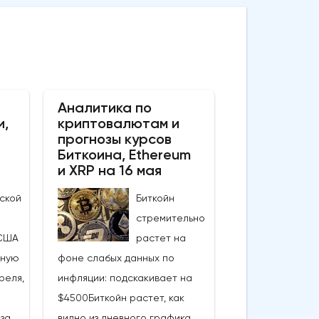
Аналитика по
и,
криптовалютам и
прогнозы курсов
Биткоина, Ethereum
и XRP на 16 мая
ской
Биткойн
стремительно
США
растет на
ьную
фоне слабых данных по
реля,
инфляции: подскакивает на
$4500Биткойн растет, как
за
видно из дневного графика.