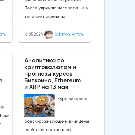
После удручающего затишья в
течение последних
нескольких недель вчерашние
события вызвали интерес,
ать
16.05.2024
Solomon
Читать
нд
подняли настроения и вернули
нова
капитал в самую ценную
60,
монету в мире. В результате
Аналитика по
криптовалютам и
прорыва курс монеты вырос
прогнозы курсов
вают
более чем на 4000 долларов,
m
Биткоина, Ethereum
.
а цены поднялись выше 66 000
и XRP на 13 мая
оре
долларов. Этот всплеск
Курс Биткоина
по
является массовым для
из
Биткоина и может привести к
 Быки
автра
другим обнадеживающим
обескураживающе низкийЦены
о
ы на
событиям, которые поднимут
на биткоин оставались
й
цены выше уровня