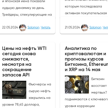
и японская иена показали
которым последовала
худшую динамику за день.
активная покупательская
Трейдеры, спекулирующие на
активность. Тем не менее,
росте курса фунта, могут
покупатели сохраняют
22.05.2024
Solomon
Читать
21.05.2024
Solomon
Чит
извлечь выгоду из ослабления
контроль, и основной тре
этих валют, так как пара
остается бычьим, цена с
GBP/JPY выросла на 0,47%.
направляется к отметке 1
Цены на нефть WTI
Аналитика по
Однако инвесторам следует
сегодня снова
криптовалютам и
поскольку экономические
быть осторожными в
снижаются,
прогнозы курсов
показатели Японии указы
отношении возможных
несмотря на
Биткоина, Ethereu
на ослабление экономики
изменений цен в связи с
сокращение
и XRP на 14 мая
запасов API
Вчера активность в сект
открытием европейского
Биткоин
услуг снизилась на -2,4% 
рынка.Инфляция в
Фьючерсы на
восстает 
сравнению с прошлым
Великобритании снизилась с
сырую нефть
мертвых?
месяцем, в то время как з
3,2% до 2,3%, что стало самым
закрылись на
поднимаются с ключевог
мы увидим основные заказ
значительным снижением в
уровне 78,45 доллара,
уровня коррекции
оборудование и торговы