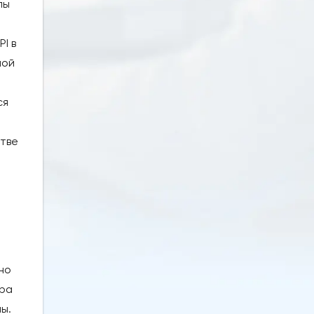
пы
I в
ной
ся
стве
но
ара
ы.