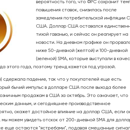
вероятность того, что ФРС сохранит тем
повышения ставок, снизилась после
замедления потребительской инфляции CP
США. Доллар США оставался единствен
тихой гаванью, и сейчас он реагирует на
новости. На дневном графике он прорвал
ниже 50-дневной (желтой) и 100-дневной
(зеленой) SMA, которые выступали в каче
да этого года, поэтому тренд кажется под угрозой.
) сдержала падение, так что у покупателей еще есть
рый бычий импульс в долларе США после выхода более
розничным продажам в США за октябрь. Это означает, что
ческим данным, и сегодняшнее производственное
ятно, окажет достойное влияние на доллар США, если о
, мы можем увидеть отскок от 200-дневной SMA для долл
се еще остаются "ястребами", подавая смешанные сигнал