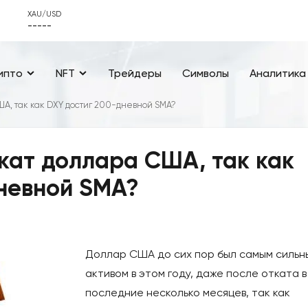
XAU/USD
-----
ипто
NFT
Трейдеры
Символы
Аналитика
А, так как DXY достиг 200-дневной SMA?
кат доллара США, так как
невной SMA?
Доллар США до сих пор был самым сильн
активом в этом году, даже после отката в
последние несколько месяцев, так как