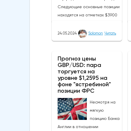
Следующие основные позиции
находятся на отметках $3900
и $4097 соответственно.
Похоже, что криптовалюта
24.05.2024
Solomon
Читать
находится недалеко от уровня
сопротивления в $4000. ETH
смог подняться выше своей
Прогноз цены
GBP/USD: пара
50-дневной скользящей
торгуется на
средней из-за недавних
уровне $1,2595 на
бычьих колебаний, которые
фоне "ястребиной"
могут развеять опасения
позиции ФРС
инвесторов по поводу
Несмотря на
направления движения
мягкую
криптовалюты.Курс супер-
позицию Банка
альткоина не рос до тех пор,
Англии в отношении
пока за неделю до истечения