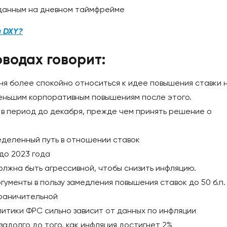
оданным на дневном таймфрейме
а DXY?
оводах говорит:
я более спокойно относиться к идее повышения ставки 
к меньшим корпоративным повышениям после этого.
в период до декабря, прежде чем принять решение о
деленный путь в отношении ставок
до 2023 года
лжна быть агрессивной, чтобы снизить инфляцию.
гументы в пользу замедления повышения ставок до 50 б.п.
граничительной
итики ФРС сильно зависит от данных по инфляции
задолго до того, как инфляция достигнет 2%