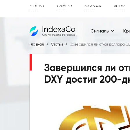
EUR/USD
GBP/USD
FACEBOOK
ADIDAS
-----
-----
-----
-----
Сигналы
Кр
Главная
Статьи
Завершился ли откат доллара СШ
Завершился ли от
DXY достиг 200-д