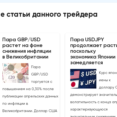
е статьи данного трейдера
Пара GBP/USD
Пара USDJPY
растет на фоне
продолжает раст
снижения инфляции
поскольку
в Великобритании
экономика Японии
замедляется
Пара
Курс япон
GBP/USD
иены к
торгуется с
доллару 
повышением на 0,30% после
демонстрирует значител
публикации апрельских данных
волатильность с конца ап
по инфляции в
характеризующуюся
Великобритании. Доллар США
значительным снижением, 