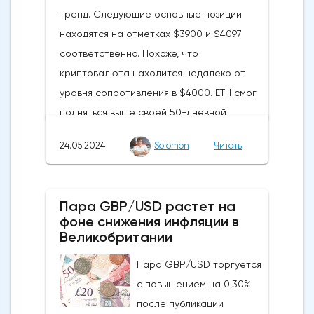
тренд. Следующие основные позиции
находятся на отметках $3900 и $4097
соответственно. Похоже, что
криптовалюта находится недалеко от
уровня сопротивления в $4000. ETH смог
подняться выше своей 50-дневной
скользящей средней из-за недавних
24.05.2024
Solomon
Читать
бычьих колебаний, которые могут развеять
опасения инвесторов по поводу
направления движения
Пара GBP/USD растет на
криптовалюты.Курс супер-альткоина не
фоне снижения инфляции в
рос до тех пор, пока за неделю до
Великобритании
истечения последнего срока для VanEck,
Пара GBP/USD торгуется
21Shares и ARK не утвердили спотовые ETF
с повышением на 0,30%
на Ethereum. К счастью для Ethereum, в
после публикации
понедельник, 20 мая, ожидания стали